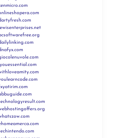
xenmicro.com
onlineshopera.com
dartyfresh.com
lewisenterprises.net
pcsoftwarefree.org
dailylinking.com
dnafyx.com
giocolenuvole.com
iyouessential.com
withloveamity.com
youlearncode.com
fxyatirim.com
abbuguide.com
technologyresult.com
webhostingoffers.org
whatszow.com
ehomeamerca.com
techintendo.com