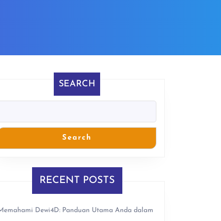
SEARCH
Search
RECENT POSTS
Memahami Dewi4D: Panduan Utama Anda dalam