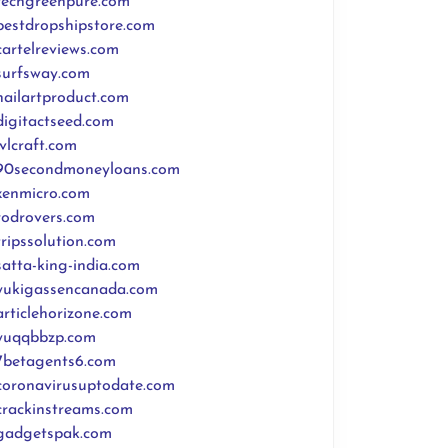
techgreenpure.com
bestdropshipstore.com
cartelreviews.com
surfsway.com
nailartproduct.com
digitactseed.com
lvlcraft.com
90secondmoneyloans.com
xenmicro.com
rodrovers.com
tripssolution.com
satta-king-india.com
yukigassencanada.com
articlehorizone.com
yuqqbbzp.com
7betagents6.com
coronavirusuptodate.com
crackinstreams.com
gadgetspak.com