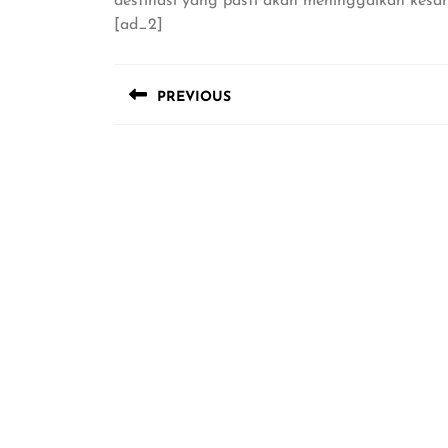
destinasi yang pasti akan meninggalkan kesa
[ad_2]
Post
PREVIOUS
navigation
Previous
post: