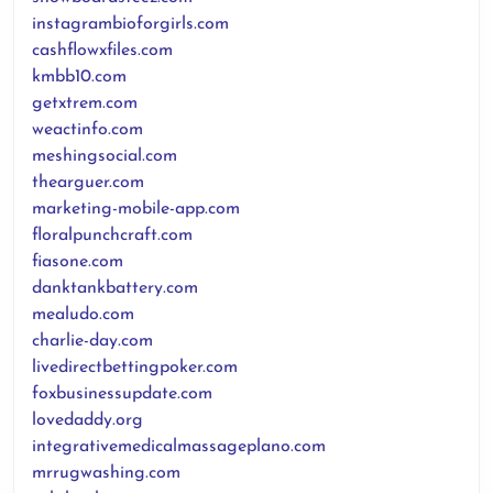
instagrambioforgirls.com
cashflowxfiles.com
kmbb10.com
getxtrem.com
weactinfo.com
meshingsocial.com
thearguer.com
marketing-mobile-app.com
floralpunchcraft.com
fiasone.com
danktankbattery.com
mealudo.com
charlie-day.com
livedirectbettingpoker.com
foxbusinessupdate.com
lovedaddy.org
integrativemedicalmassageplano.com
mrrugwashing.com