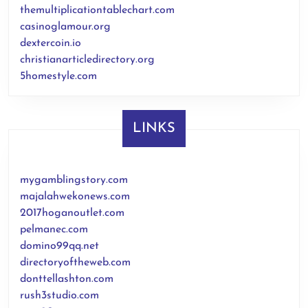
themultiplicationtablechart.com
casinoglamour.org
dextercoin.io
christianarticledirectory.org
5homestyle.com
LINKS
mygamblingstory.com
majalahwekonews.com
2017hoganoutlet.com
pelmanec.com
domino99qq.net
directoryoftheweb.com
donttellashton.com
rush3studio.com