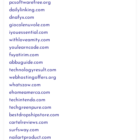
pcsoftwarefree.org
dailylinking.com
dnafyx.com
giocolenuvole.com
iyouessential.com
withloveamity.com
youlearncode.com
fxyatirim.com
abbuguide.com
technologyresult.com
webhostingoffers.org
whatszow.com
ehomeamerca.com
techintendo.com
techgreenpure.com
bestdropshipstore.com
cartelreviews.com
surfsway.com
nailartproduct.com