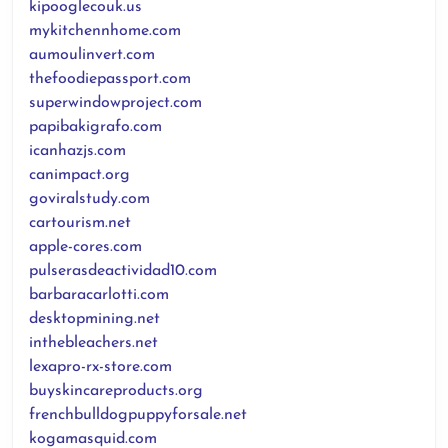
kipooglecouk.us
mykitchennhome.com
aumoulinvert.com
thefoodiepassport.com
superwindowproject.com
papibakigrafo.com
icanhazjs.com
canimpact.org
goviralstudy.com
cartourism.net
apple-cores.com
pulserasdeactividad10.com
barbaracarlotti.com
desktopmining.net
inthebleachers.net
lexapro-rx-store.com
buyskincareproducts.org
frenchbulldogpuppyforsale.net
kogamasquid.com