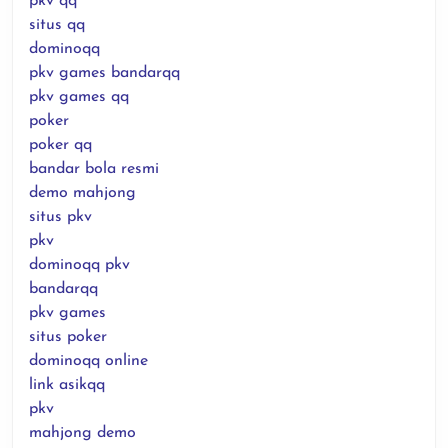
pkv qq
situs qq
dominoqq
pkv games bandarqq
pkv games qq
poker
poker qq
bandar bola resmi
demo mahjong
situs pkv
pkv
dominoqq pkv
bandarqq
pkv games
situs poker
dominoqq online
link asikqq
pkv
mahjong demo