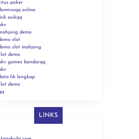
situs poker
dominoqq online
link asikqq
pkv
mahjong demo
demo slot
demo slot mahjong
slot demo
pkv games bandarqq
pkv
data hk lengkap
slot demo
qq
LINKS
stagehubs.com