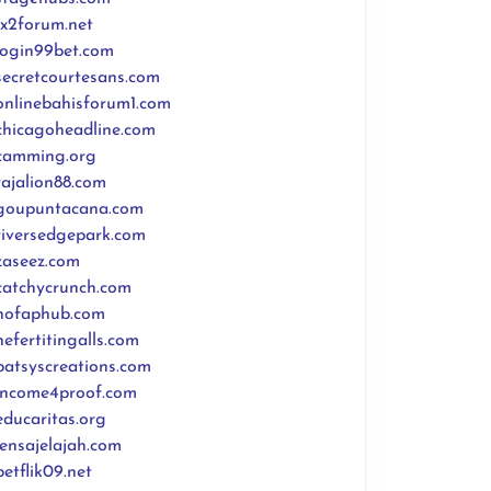
1x2forum.net
login99bet.com
secretcourtesans.com
onlinebahisforum1.com
chicagoheadline.com
camming.org
rajalion88.com
goupuntacana.com
riversedgepark.com
zaseez.com
catchycrunch.com
nofaphub.com
nefertitingalls.com
patsyscreations.com
income4proof.com
educaritas.org
lensajelajah.com
betflik09.net