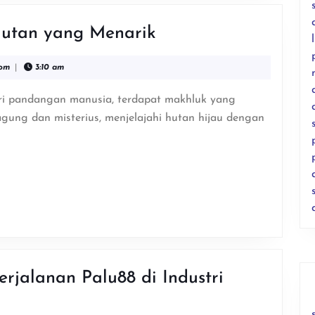
Temui
Hutan yang Menarik
Elangwin:
admin@buyrdpservice.com
com
|
3:10 am
Makhluk
Hutan
ari pandangan manusia, terdapat makhluk yang
yang
agung dan misterius, menjelajahi hutan hijau dengan
Menarik
erjalanan Palu88 di Industri