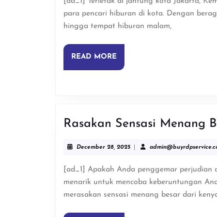
[ad_1] Terletak di jantung kota Jakarta, 
Utama
para pencari hiburan di kota. Dengan beraga
Para
hingga tempat hiburan malam,
Pencari
Hiburan
READ
READ MORE
MORE
Rasakan Sensasi Menang B
December
December 28, 2025
|
admin@buyrdpservice.
28,
2025
[ad_1] Apakah Anda penggemar perjudian o
menarik untuk mencoba keberuntungan And
merasakan sensasi menang besar dari ken