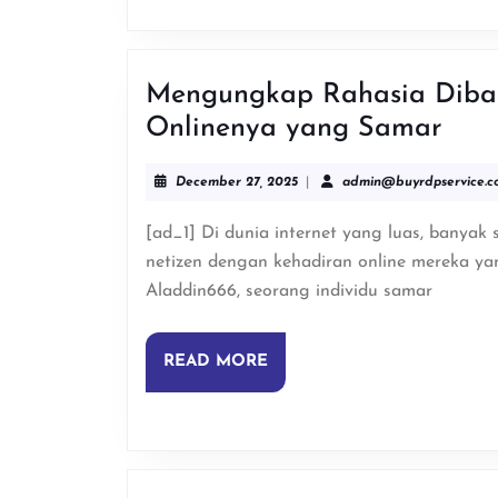
Mengungkap Rahasia Dibal
Men
Onlinenya yang Samar
Rah
December
December 27, 2025
|
admin@buyrdpservice.c
Diba
27,
Ala
2025
[ad_1] Di dunia internet yang luas, banyak 
dan
netizen dengan kehadiran online mereka yan
Keh
Aladdin666, seorang individu samar
Onl
yan
READ
READ MORE
MORE
Sam