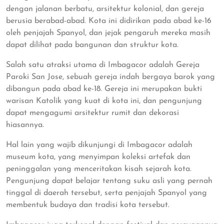
dengan jalanan berbatu, arsitektur kolonial, dan gereja
berusia berabad-abad. Kota ini didirikan pada abad ke-16
oleh penjajah Spanyol, dan jejak pengaruh mereka masih
dapat dilihat pada bangunan dan struktur kota.
Salah satu atraksi utama di Imbagacor adalah Gereja
Paroki San Jose, sebuah gereja indah bergaya barok yang
dibangun pada abad ke-18. Gereja ini merupakan bukti
warisan Katolik yang kuat di kota ini, dan pengunjung
dapat mengagumi arsitektur rumit dan dekorasi
hiasannya.
Hal lain yang wajib dikunjungi di Imbagacor adalah
museum kota, yang menyimpan koleksi artefak dan
peninggalan yang menceritakan kisah sejarah kota.
Pengunjung dapat belajar tentang suku asli yang pernah
tinggal di daerah tersebut, serta penjajah Spanyol yang
membentuk budaya dan tradisi kota tersebut.