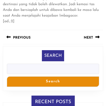
destinasi yang tidak boleh dilewatkan. Jadi kemasi tas
Anda dan bersiaplah untuk dibawa kembali ke masa lalu
saat Anda menjelajahi keajaiban Imbagacor.
[ad_2]
Post
PREVIOUS
NEXT
navigation
Previous
Next
post:
post:
SEARCH
Search
RECENT POSTS