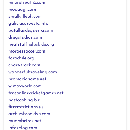
milaretreatnz.com
modaagi.com
smallvilleph.com
galiciasuroeste.info
batallasdeguerra.com
dregstudios.com
neatstuffhelpskids.org
moraessoccer.com
forochile.org
chart-track.com
wonderfultraveling.com
promocioname.net
wimaxworld.com
freeonlinecricketgames.net
bestcashing.biz
firerestrictions.us
archiesbrooklyn.com
muambeiros.net
infozblog.com