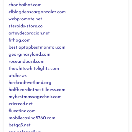
chonbaihat.com
elblogdeoscargonzalez.com
webpromote.net
steroids-store.co
arteydecoracion.net
fithog.com
bestlaptopbestmonitor.com
georginaryland.com
roseandbasil.com
thewhitewhitelights.com
atdhe.ws
heckrodtwetland.org
halfheardinthestillness.com
mybestmassagechair.com
ericreed.net
fluxetine.com
mobilecasino8760.com
betqq3.net