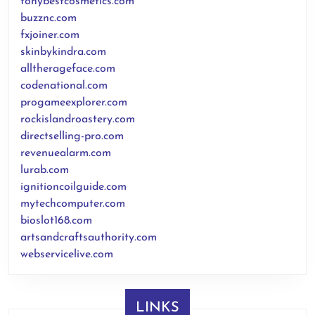
tonybestcosmetics.com
buzznc.com
fxjoiner.com
skinbykindra.com
alltherageface.com
codenational.com
progameexplorer.com
rockislandroastery.com
directselling-pro.com
revenuealarm.com
lurab.com
ignitioncoilguide.com
mytechcomputer.com
bioslot168.com
artsandcraftsauthority.com
webservicelive.com
LINKS