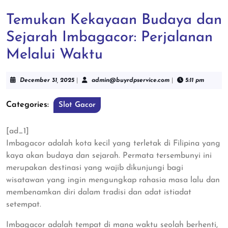
Temukan Kekayaan Budaya dan
Sejarah Imbagacor: Perjalanan
Melalui Waktu
December
admin@buyrdpservi
December 31, 2025
|
admin@buyrdpservice.com
|
5:11 pm
31,
2025
Categories:
Slot Gacor
[ad_1]
Imbagacor adalah kota kecil yang terletak di Filipina yang
kaya akan budaya dan sejarah. Permata tersembunyi ini
merupakan destinasi yang wajib dikunjungi bagi
wisatawan yang ingin mengungkap rahasia masa lalu dan
membenamkan diri dalam tradisi dan adat istiadat
setempat.
Imbagacor adalah tempat di mana waktu seolah berhenti,