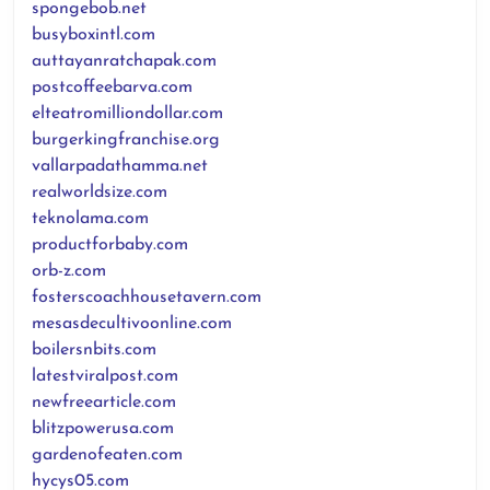
spongebob.net
busyboxintl.com
auttayanratchapak.com
postcoffeebarva.com
elteatromilliondollar.com
burgerkingfranchise.org
vallarpadathamma.net
realworldsize.com
teknolama.com
productforbaby.com
orb-z.com
fosterscoachhousetavern.com
mesasdecultivoonline.com
boilersnbits.com
latestviralpost.com
newfreearticle.com
blitzpowerusa.com
gardenofeaten.com
hycys05.com