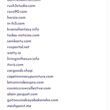
rush3studio.com
roro90.com
herzio.com
in-hi5.com
krainafantasy.info
todas-noticias.com
senikartu.com
rusportal.net
watty.io
livinginthesun.info
itsriz.com
cargoods.shop
capetownacupuncture.com
bitcoinvideospro.com
cosmiccrowcollective.com
alain-jacquet.com
gotisouizakayabakeneko.com
meshpoint.me