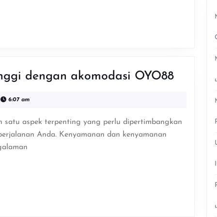
sini
Rasaka
inggi dengan akomodasi OYO88
kenyam
in@buyrdpservice.com
6:07 am
tertingg
dengan
h satu aspek terpenting yang perlu dipertimbangkan
akomod
 perjalanan Anda. Kenyamanan dan kenyamanan
OYO88
ngalaman