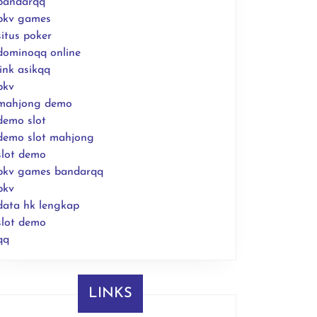
bandarqq
pkv games
situs poker
dominoqq online
link asikqq
pkv
mahjong demo
demo slot
demo slot mahjong
slot demo
pkv games bandarqq
pkv
data hk lengkap
slot demo
qq
LINKS