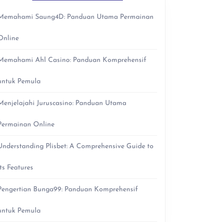
Memahami Saung4D: Panduan Utama Permainan
Online
Memahami Ahl Casino: Panduan Komprehensif
n
untuk Pemula
anan
Menjelajahi Juruscasino: Panduan Utama
i
Permainan Online
asi
Understanding Plisbet: A Comprehensive Guide to
Its Features
Pengertian Bunga99: Panduan Komprehensif
untuk Pemula