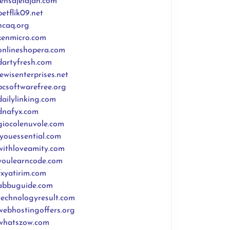
lensajelajah.com
betflik09.net
ncaq.org
xenmicro.com
onlineshopera.com
dartyfresh.com
lewisenterprises.net
pcsoftwarefree.org
dailylinking.com
dnafyx.com
giocolenuvole.com
iyouessential.com
withloveamity.com
youlearncode.com
fxyatirim.com
abbuguide.com
technologyresult.com
webhostingoffers.org
whatszow.com