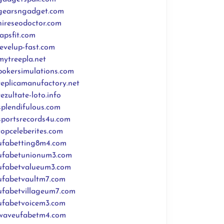
gearsngadget.com
hireseodoctor.com
lapsfit.com
levelup-fast.com
mytreepla.net
pokersimulations.com
replicamanufactory.net
rezultate-loto.info
splendifulous.com
sportsrecords4u.com
topceleberites.com
ufabetting8m4.com
ufabetunionum3.com
ufabetvalueum3.com
ufabetvaultm7.com
ufabetvillageum7.com
ufabetvoicem3.com
waveufabetm4.com