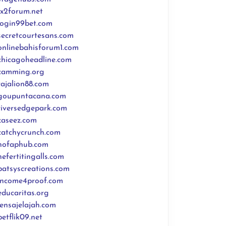
1x2forum.net
login99bet.com
secretcourtesans.com
onlinebahisforum1.com
chicagoheadline.com
camming.org
rajalion88.com
goupuntacana.com
riversedgepark.com
zaseez.com
catchycrunch.com
nofaphub.com
nefertitingalls.com
patsyscreations.com
income4proof.com
educaritas.org
lensajelajah.com
betflik09.net