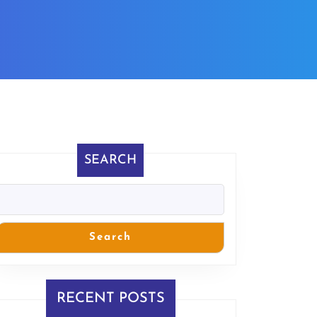
SEARCH
Search
RECENT POSTS