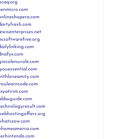
ncaq.org
xenmicro.com
onlineshopera.com
dartyfresh.com
lewisenterprises.net
pcsoftwarefree.org
dailylinking.com
dnafyx.com
giocolenuvole.com
iyouessential.com
withloveamity.com
youlearncode.com
fxyatirim.com
abbuguide.com
technologyresult.com
webhostingoffers.org
whatszow.com
ehomeamerca.com
techintendo.com