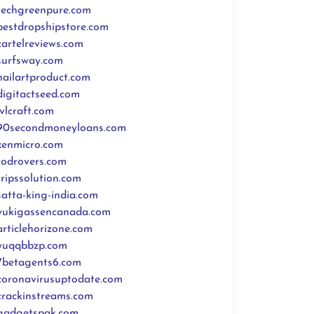
techgreenpure.com
bestdropshipstore.com
cartelreviews.com
surfsway.com
nailartproduct.com
digitactseed.com
lvlcraft.com
90secondmoneyloans.com
xenmicro.com
rodrovers.com
tripssolution.com
satta-king-india.com
yukigassencanada.com
articlehorizone.com
yuqqbbzp.com
7betagents6.com
coronavirusuptodate.com
crackinstreams.com
gadgetspak.com