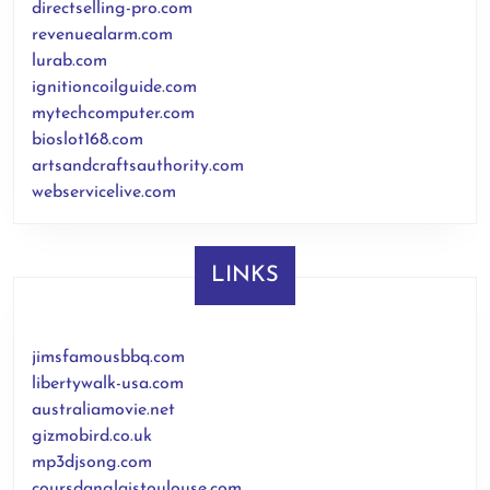
directselling-pro.com
revenuealarm.com
lurab.com
ignitioncoilguide.com
mytechcomputer.com
bioslot168.com
artsandcraftsauthority.com
webservicelive.com
LINKS
jimsfamousbbq.com
libertywalk-usa.com
australiamovie.net
gizmobird.co.uk
mp3djsong.com
coursdanglaistoulouse.com