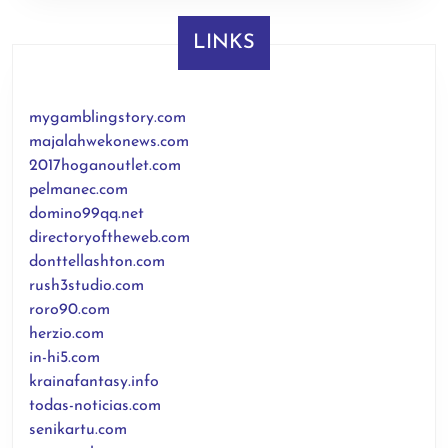
LINKS
mygamblingstory.com
majalahwekonews.com
2017hoganoutlet.com
pelmanec.com
domino99qq.net
directoryoftheweb.com
donttellashton.com
rush3studio.com
roro90.com
herzio.com
in-hi5.com
krainafantasy.info
todas-noticias.com
senikartu.com