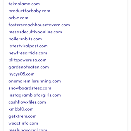
teknolama.com
productforbaby.com
orb-z.com
fosterscoachhousetavern.com
mesasdecultivoonline.com
boilersnbits.com
latestviralpost.com
newfreearticle.com
blitzpowerusa.com
gardenofeaten.com
hycys05.com
onemoremilerunning.com
snowboardsteez.com
instagrambioforgirls.com
cashflowxfiles.com
kmbb10.com
getxtrem.com
weactinfo.com
meshingsocial.com