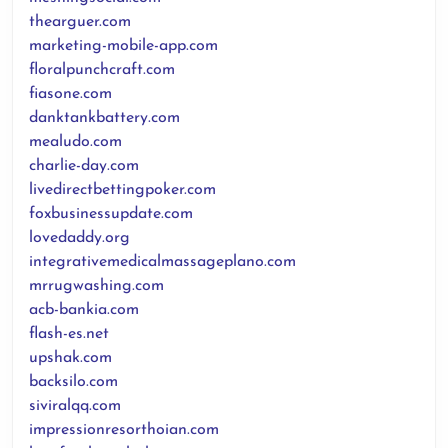
thearguer.com
marketing-mobile-app.com
floralpunchcraft.com
fiasone.com
danktankbattery.com
mealudo.com
charlie-day.com
livedirectbettingpoker.com
foxbusinessupdate.com
lovedaddy.org
integrativemedicalmassageplano.com
mrrugwashing.com
acb-bankia.com
flash-es.net
upshak.com
backsilo.com
siviralqq.com
impressionresorthoian.com