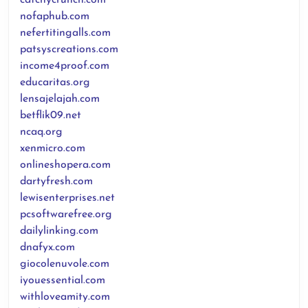
nofaphub.com
nefertitingalls.com
patsyscreations.com
income4proof.com
educaritas.org
lensajelajah.com
betflik09.net
ncaq.org
xenmicro.com
onlineshopera.com
dartyfresh.com
lewisenterprises.net
pcsoftwarefree.org
dailylinking.com
dnafyx.com
giocolenuvole.com
iyouessential.com
withloveamity.com