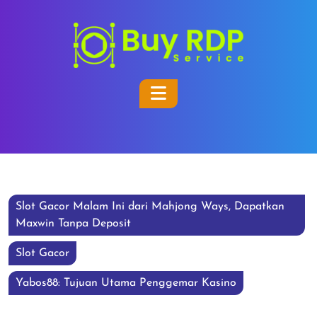
Skip
to
content
Skip
to
Open
content
Button
Slot Gacor Malam Ini dari Mahjong Ways, Dapatkan
Maxwin Tanpa Deposit
Slot Gacor
Yabos88: Tujuan Utama Penggemar Kasino