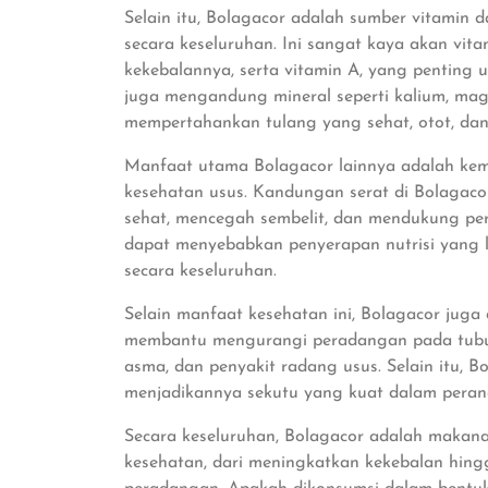
Selain itu, Bolagacor adalah sumber vitamin 
secara keseluruhan. Ini sangat kaya akan vit
kekebalannya, serta vitamin A, yang penting 
juga mengandung mineral seperti kalium, mag
mempertahankan tulang yang sehat, otot, dan
Manfaat utama Bolagacor lainnya adalah k
kesehatan usus. Kandungan serat di Bolaga
sehat, mencegah sembelit, dan mendukung pe
dapat menyebabkan penyerapan nutrisi yang l
secara keseluruhan.
Selain manfaat kesehatan ini, Bolagacor juga 
membantu mengurangi peradangan pada tubuh d
asma, dan penyakit radang usus. Selain itu, Bol
menjadikannya sekutu yang kuat dalam peran
Secara keseluruhan, Bolagacor adalah maka
kesehatan, dari meningkatkan kekebalan hin