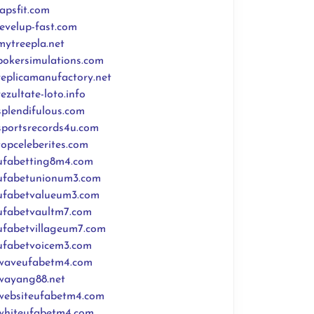
lapsfit.com
levelup-fast.com
mytreepla.net
pokersimulations.com
replicamanufactory.net
rezultate-loto.info
splendifulous.com
sportsrecords4u.com
topceleberites.com
ufabetting8m4.com
ufabetunionum3.com
ufabetvalueum3.com
ufabetvaultm7.com
ufabetvillageum7.com
ufabetvoicem3.com
waveufabetm4.com
wayang88.net
websiteufabetm4.com
whiteufabetm4.com