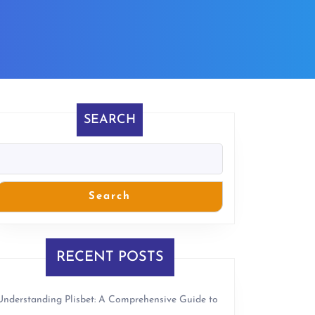
SEARCH
Search
RECENT POSTS
Understanding Plisbet: A Comprehensive Guide to