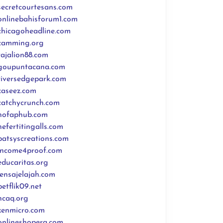
secretcourtesans.com
onlinebahisforum1.com
chicagoheadline.com
camming.org
rajalion88.com
goupuntacana.com
riversedgepark.com
zaseez.com
catchycrunch.com
nofaphub.com
nefertitingalls.com
patsyscreations.com
income4proof.com
educaritas.org
lensajelajah.com
betflik09.net
ncaq.org
xenmicro.com
onlineshopera.com