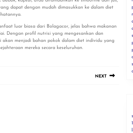
bubuk, kapsul, atau ditambahkan ke smoothie dan jus,
yang dapat dengan mudah dimasukkan ke dalam diet
ehatannya.
aat luar biasa dari Bolagacor, jelas bahwa makanan
ai. Dengan profil nutrisi yang mengesankan dan
i akan menjadi bahan pokok dalam diet individu yang
ejahteraan mereka secara keseluruhan.
NEXT
Next
post: