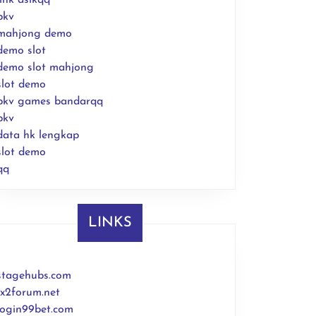
link asikqq
pkv
mahjong demo
demo slot
demo slot mahjong
slot demo
pkv games bandarqq
pkv
data hk lengkap
slot demo
qq
LINKS
stagehubs.com
1x2forum.net
login99bet.com