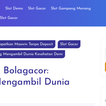
e
Slot Demo
Slot Gacor
Slot Gampang Menang
 Slot Gacor
Dapatkan Maxwin Tanpa Deposit
Slot Gacor
ng Mengambil Dunia Kesehatan Demi
Bolagacor:
Mengambil Dunia