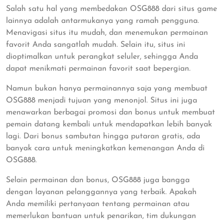
Salah satu hal yang membedakan OSG888 dari situs game
lainnya adalah antarmukanya yang ramah pengguna.
Menavigasi situs itu mudah, dan menemukan permainan
favorit Anda sangatlah mudah. Selain itu, situs ini
dioptimalkan untuk perangkat seluler, sehingga Anda
dapat menikmati permainan favorit saat bepergian.
Namun bukan hanya permainannya saja yang membuat
OSG888 menjadi tujuan yang menonjol. Situs ini juga
menawarkan berbagai promosi dan bonus untuk membuat
pemain datang kembali untuk mendapatkan lebih banyak
lagi. Dari bonus sambutan hingga putaran gratis, ada
banyak cara untuk meningkatkan kemenangan Anda di
OSG888.
Selain permainan dan bonus, OSG888 juga bangga
dengan layanan pelanggannya yang terbaik. Apakah
Anda memiliki pertanyaan tentang permainan atau
memerlukan bantuan untuk penarikan, tim dukungan