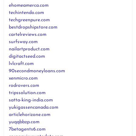
ehomeamerca.com
techintendo.com
techgreenpure.com
bestdropshipstore.com
cartelreviews.com
surfsway.com
nailartproduct.com
digitactseed.com
lvlcraft.com
90secondmoneyloans.com
xenmicro.com
rodrovers.com
tripssolution.com
satta-king-india.com
yukigassencanada.com
articlehorizone.com
yuqqbbzp.com
7betagents6.com