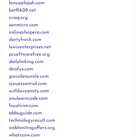
lensajelajah.com
betflik09.net
ncaq.org
xenmicro.com
onlineshopera.com
dartyfresh.com
lewisenterprises.net
pcsoftwarefree.org
dailylinking.com
dnafyx.com
giocolenuvole.com
iyouessential.com
withloveamity.com
youlearncode.com
fxyatirim.com
abbuguide.com
technologyresult.com
webhostingoffers.org
whatszow.com