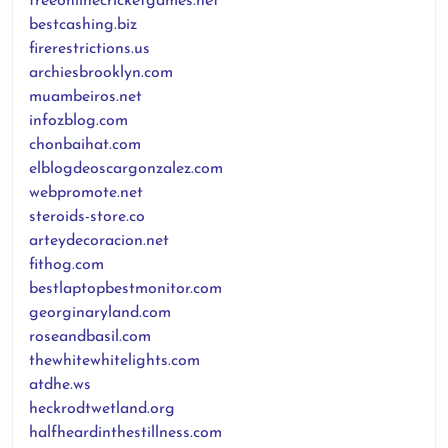
freeonlinecricketgames.net
bestcashing.biz
firerestrictions.us
archiesbrooklyn.com
muambeiros.net
infozblog.com
chonbaihat.com
elblogdeoscargonzalez.com
webpromote.net
steroids-store.co
arteydecoracion.net
fithog.com
bestlaptopbestmonitor.com
georginaryland.com
roseandbasil.com
thewhitewhitelights.com
atdhe.ws
heckrodtwetland.org
halfheardinthestillness.com