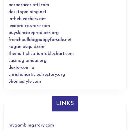
barbaracarlotti.com
desktopmining.net
inthebleachers.net
lexapro-rx-store.com
buyskincareproducts.org
frenchbulldogpuppyforsale.net
kogamasquid.com
themultiplicationtablechart.com
casinoglamour.org
dextercoin.io
christianarticledirectory.org
5homestyle.com
LINKS
mygamblingstory.com