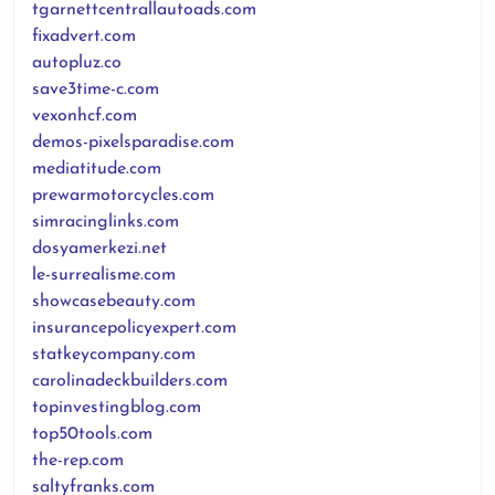
tgarnettcentrallautoads.com
fixadvert.com
autopluz.co
save3time-c.com
vexonhcf.com
demos-pixelsparadise.com
mediatitude.com
prewarmotorcycles.com
simracinglinks.com
dosyamerkezi.net
le-surrealisme.com
showcasebeauty.com
insurancepolicyexpert.com
statkeycompany.com
carolinadeckbuilders.com
topinvestingblog.com
top50tools.com
the-rep.com
saltyfranks.com