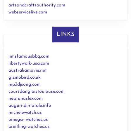
artsandcraftsauthority.com
webservicelive.com
LINKS
jimsfamousbbq.com
libertywalk-usa.com
australiamovie.net
gizmobird.co.uk
mp3djsong.com
coursdanglaistoulouse.com
neptunuslex.com
auguri-di-natale.info
michelewatch.us
omega--watches.us
breitling-watches.us