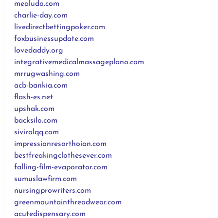
mealudo.com
charlie-day.com
livedirectbettingpoker.com
foxbusinessupdate.com
lovedaddy.org
integrativemedicalmassageplano.com
mrrugwashing.com
acb-bankia.com
flash-es.net
upshak.com
backsilo.com
siviralqq.com
impressionresorthoian.com
bestfreakingclothesever.com
falling-film-evaporator.com
sumuslawfirm.com
nursingprowriters.com
greenmountainthreadwear.com
acutedispensary.com