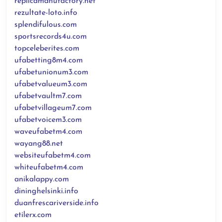
replicamanufactory.net
rezultate-loto.info
splendifulous.com
sportsrecords4u.com
topceleberites.com
ufabetting8m4.com
ufabetunionum3.com
ufabetvalueum3.com
ufabetvaultm7.com
ufabetvillageum7.com
ufabetvoicem3.com
waveufabetm4.com
wayang88.net
websiteufabetm4.com
whiteufabetm4.com
anikalappy.com
dininghelsinki.info
duanfrescariverside.info
etilerx.com