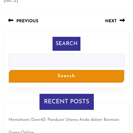
[ad_2]
Post
PREVIOUS
NEXT
navigation
Previous
Next
post:
post:
SEARCH
Search
RECENT POSTS
Memahami Dewi4D: Panduan Utama Anda dalam Bermain
Game Online