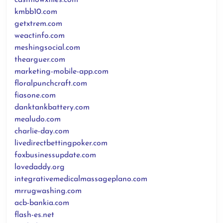
kmbb10.com
getxtrem.com
weactinfo.com
meshingsocial.com
thearguer.com
marketing-mobile-app.com
floralpunchcraft.com
fiasone.com
danktankbattery.com
mealudo.com
charlie-day.com
livedirectbettingpoker.com
foxbusinessupdate.com
lovedaddy.org
integrativemedicalmassageplano.com
mrrugwashing.com
acb-bankia.com
flash-es.net