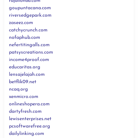
rajalion88.com
goupuntacana.com
riversedgepark.com
zaseez.com
catchycrunch.com
nofaphub.com
nefertitingalls.com
patsyscreations.com
income4proof.com
educaritas.org
lensajelajah.com
betflik09.net
ncaq.org
xenmicro.com
onlineshopera.com
dartyfresh.com
lewisenterprises.net
pcsoftwarefree.org
dailylinking.com