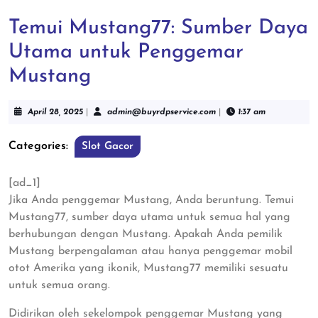
Temui Mustang77: Sumber Daya
Utama untuk Penggemar
Mustang
April
admin@buyrdpservice.c
April 28, 2025
|
admin@buyrdpservice.com
|
1:37 am
28,
2025
Categories:
Slot Gacor
[ad_1]
Jika Anda penggemar Mustang, Anda beruntung. Temui
Mustang77, sumber daya utama untuk semua hal yang
berhubungan dengan Mustang. Apakah Anda pemilik
Mustang berpengalaman atau hanya penggemar mobil
otot Amerika yang ikonik, Mustang77 memiliki sesuatu
untuk semua orang.
Didirikan oleh sekelompok penggemar Mustang yang