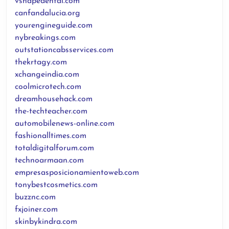
vshapedental.com
canfandalucia.org
yourengineguide.com
nybreakings.com
outstationcabsservices.com
thekrtagy.com
xchangeindia.com
coolmicrotech.com
dreamhousehack.com
the-techteacher.com
automobilenews-online.com
fashionalltimes.com
totaldigitalforum.com
technoarmaan.com
empresasposicionamientoweb.com
tonybestcosmetics.com
buzznc.com
fxjoiner.com
skinbykindra.com