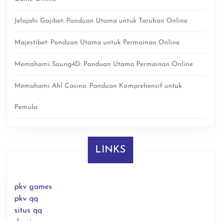
Jelajahi Gajibet: Panduan Utama untuk Taruhan Online
Majestibet: Panduan Utama untuk Permainan Online
Memahami Saung4D: Panduan Utama Permainan Online
Memahami Ahl Casino: Panduan Komprehensif untuk
Pemula
LINKS
pkv games
pkv qq
situs qq