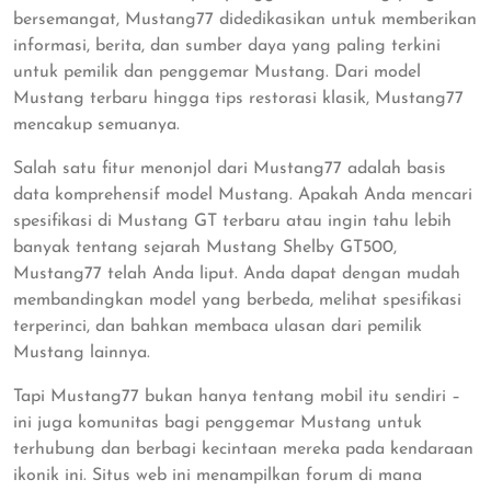
bersemangat, Mustang77 didedikasikan untuk memberikan
informasi, berita, dan sumber daya yang paling terkini
untuk pemilik dan penggemar Mustang. Dari model
Mustang terbaru hingga tips restorasi klasik, Mustang77
mencakup semuanya.
Salah satu fitur menonjol dari Mustang77 adalah basis
data komprehensif model Mustang. Apakah Anda mencari
spesifikasi di Mustang GT terbaru atau ingin tahu lebih
banyak tentang sejarah Mustang Shelby GT500,
Mustang77 telah Anda liput. Anda dapat dengan mudah
membandingkan model yang berbeda, melihat spesifikasi
terperinci, dan bahkan membaca ulasan dari pemilik
Mustang lainnya.
Tapi Mustang77 bukan hanya tentang mobil itu sendiri –
ini juga komunitas bagi penggemar Mustang untuk
terhubung dan berbagi kecintaan mereka pada kendaraan
ikonik ini. Situs web ini menampilkan forum di mana