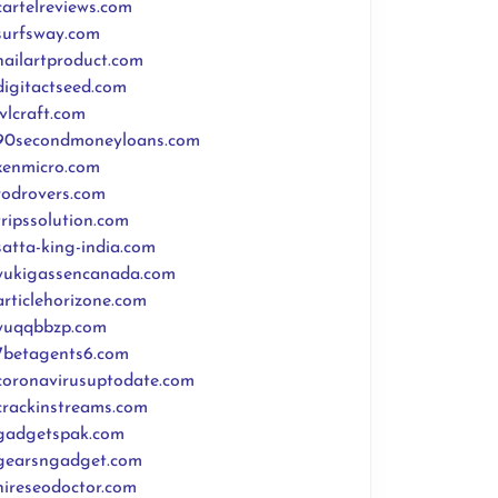
cartelreviews.com
surfsway.com
nailartproduct.com
digitactseed.com
lvlcraft.com
90secondmoneyloans.com
xenmicro.com
rodrovers.com
tripssolution.com
satta-king-india.com
yukigassencanada.com
articlehorizone.com
yuqqbbzp.com
7betagents6.com
coronavirusuptodate.com
crackinstreams.com
gadgetspak.com
gearsngadget.com
hireseodoctor.com