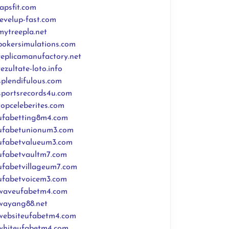
lapsfit.com
levelup-fast.com
mytreepla.net
pokersimulations.com
replicamanufactory.net
rezultate-loto.info
splendifulous.com
sportsrecords4u.com
topceleberites.com
ufabetting8m4.com
ufabetunionum3.com
ufabetvalueum3.com
ufabetvaultm7.com
ufabetvillageum7.com
ufabetvoicem3.com
waveufabetm4.com
wayang88.net
websiteufabetm4.com
whiteufabetm4.com