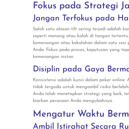
Fokus pada Strategi J
Jangan Terfokus pada Ha
Salah satu alasan tilt sering terjadi adalah k
seperti menang atau kalah di tangan tertentu
kemenangan atau kekalahan dalam satu sesi 
Anda. Fokus pada proses, keputusan yang tepa
kemenangan instan.
Disiplin pada Gaya Berm
Konsistensi adalah kunci dalam poker online. 
tidak tergoda untuk mengambil risiko berlebi
Anda telah menetapkan strategi yang baik, t
biarkan perasaan Anda mengubahnya.
Mengatur Waktu Berma
Ambil Istirahat Secara Ru