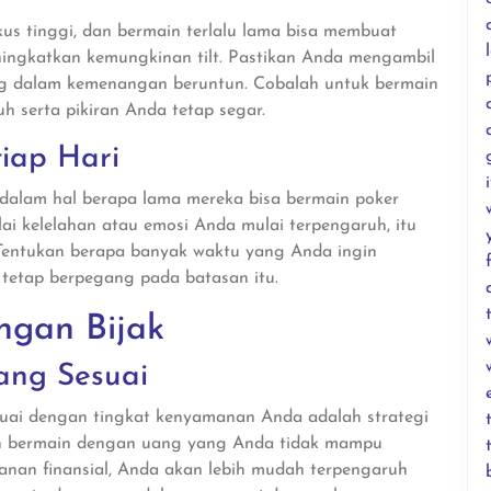
s tinggi, dan bermain terlalu lama bisa membuat
eningkatkan kemungkinan tilt. Pastikan Anda mengambil
dang dalam kemenangan beruntun. Cobalah untuk bermain
h serta pikiran Anda tetap segar.
iap Hari
 dalam hal berapa lama mereka bisa bermain poker
ai kelelahan atau emosi Anda mulai terpengaruh, itu
 Tentukan berapa banyak waktu yang Anda ingin
 tetap berpegang pada batasan itu.
ngan Bijak
ang Sesuai
suai dengan tingkat kenyamanan Anda adalah strategi
nah bermain dengan uang yang Anda tidak mampu
anan finansial, Anda akan lebih mudah terpengaruh