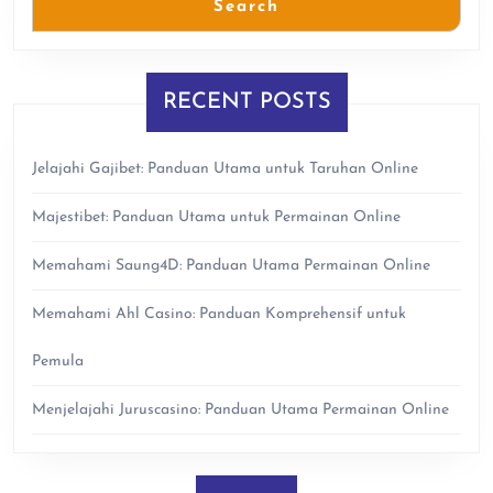
Search
RECENT POSTS
Jelajahi Gajibet: Panduan Utama untuk Taruhan Online
Majestibet: Panduan Utama untuk Permainan Online
Memahami Saung4D: Panduan Utama Permainan Online
Memahami Ahl Casino: Panduan Komprehensif untuk
Pemula
Menjelajahi Juruscasino: Panduan Utama Permainan Online