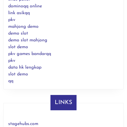
dominoqq online
link asikqq
pkv
mahjong demo
demo slot
demo slot mahjong
slot demo
pkv games bandarqq
pkv
data hk lengkap
slot demo
qq
LINKS
stagehubs.com