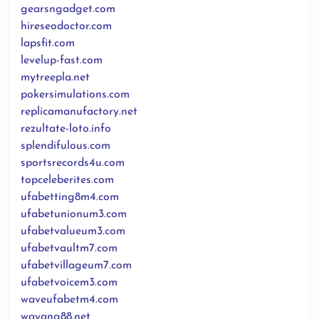
gearsngadget.com
hireseodoctor.com
lapsfit.com
levelup-fast.com
mytreepla.net
pokersimulations.com
replicamanufactory.net
rezultate-loto.info
splendifulous.com
sportsrecords4u.com
topceleberites.com
ufabetting8m4.com
ufabetunionum3.com
ufabetvalueum3.com
ufabetvaultm7.com
ufabetvillageum7.com
ufabetvoicem3.com
waveufabetm4.com
wayang88.net