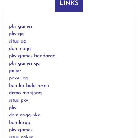
LINKS
pkv games
pkv qq
situs qq
dominoqq
pkv games bandarqq
pkv games qq
poker
poker qq
bandar bola resmi
demo mahjong
situs pkv
pkv
dominoqq pkv
bandarqq
pkv games
situs poker