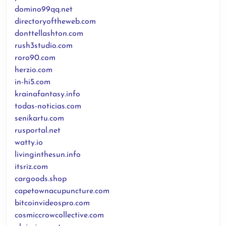
domino99qq.net
directoryoftheweb.com
donttellashton.com
rush3studio.com
roro90.com
herzio.com
in-hi5.com
krainafantasy.info
todas-noticias.com
senikartu.com
rusportal.net
watty.io
livinginthesun.info
itsriz.com
cargoods.shop
capetownacupuncture.com
bitcoinvideospro.com
cosmiccrowcollective.com