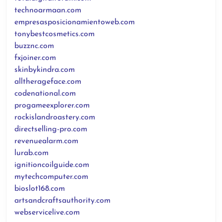
technoarmaan.com
empresasposicionamientoweb.com
tonybestcosmetics.com
buzznc.com
fxjoiner.com
skinbykindra.com
alltherageface.com
codenational.com
progameexplorer.com
rockislandroastery.com
directselling-pro.com
revenuealarm.com
lurab.com
ignitioncoilguide.com
mytechcomputer.com
bioslot168.com
artsandcraftsauthority.com
webservicelive.com