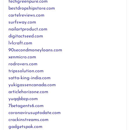
techgreenpure.com
bestdropshipstore.com
cartelreviews.com
surfsway.com
nailartproduct.com
digitactseed.com
lvlcraft.com
90secondmoneyloans.com
xenmicro.com
rodrovers.com
tripssolution.com
satta-king-india.com
yukigassencanada.com
articlehorizone.com
yuqqbbzp.com
7betagents6.com
coronavirusuptodate.com
crackinstreams.com
gadgetspak.com