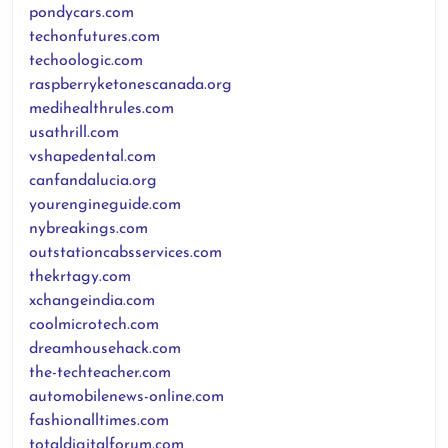
pondycars.com
techonfutures.com
techoologic.com
raspberryketonescanada.org
medihealthrules.com
usathrill.com
vshapedental.com
canfandalucia.org
yourengineguide.com
nybreakings.com
outstationcabsservices.com
thekrtagy.com
xchangeindia.com
coolmicrotech.com
dreamhousehack.com
the-techteacher.com
automobilenews-online.com
fashionalltimes.com
totaldigitalforum.com