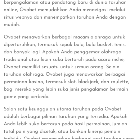
berpengalaman atau pendatang baru di dunia taruhan
online, Ovabet memudahkan Anda menavigasi melalui
situs webnya dan menempatkan taruhan Anda dengan
mudah.
Ovabet menawarkan berbagai macam olahraga untuk
dipertaruhkan, termasuk sepak bola, bola basket, tenis,
dan banyak lagi. Apakah Anda penggemar olahraga
tradisional atau lebih suka bertaruh pada acara niche,
Ovabet memiliki sesuatu untuk semua orang. Selain
taruhan olahraga, Ovabet juga menawarkan berbagai
permainan kasino, termasuk slot, blackjack, dan roulette,
bagi mereka yang lebih suka jenis pengalaman bermain
game yang berbeda.
Salah satu keunggulan utama taruhan pada Ovabet
adalah berbagai pilihan taruhan yang tersedia. Apakah
Anda lebih suka bertaruh pada hasil permainan, jumlah
total poin yang dicetak, atau bahkan kinerja pemain