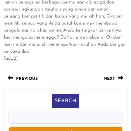
ramah pengguna, berbagai permainan olahraga dan
kasino, lingkungan taruhan yang aman dan aman,
peluang kompetitif, dan bonus yang murah hati, Ovabet
memiliki semua yang Anda butuhkan untuk membawa
pengalaman taruhan online Anda ke tingkat berikutnya.
Jadi mengapa menunggu? Daftar untuk akun di Ovabet
hari ini dan mulailah menempatkan taruhan Anda dengan
percaya diri.
[ad_2]
Post
PREVIOUS
NEXT
navigation
Previous
Next
post:
post:
SEARCH