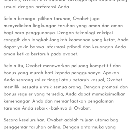
individu, Ovabet menawarkan berbagai opsi taruhan yang
sesuai dengan preferensi Anda.
Selain berbagai pilihan taruhan, Ovabet juga
menyediakan lingkungan taruhan yang aman dan aman
bagi para penggunanya. Dengan teknologi enkripsi
canggih dan langkah-langkah keamanan yang ketat, Anda
dapat yakin bahwa informasi pribadi dan keuangan Anda
aman ketika bertaruh pada ovabet.
Selain itu, Ovabet menawarkan peluang kompetitif dan
bonus yang murah hati kepada penggunanya. Apakah
Anda seorang roller tinggi atau petaruh kasual, Ovabet
memiliki sesuatu untuk semua orang. Dengan promosi dan
bonus reguler yang tersedia, Anda dapat memaksimalkan
kemenangan Anda dan memanfaatkan pengalaman
taruhan Anda sebaik -baiknya di Ovabet.
Secara keseluruhan, Ovabet adalah tujuan utama bagi
penggemar taruhan online. Dengan antarmuka yang