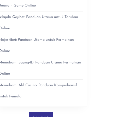
Bermain Game Online
Jelajahi Gajibet: Panduan Utama untuk Taruhan
Online
Majestibet: Panduan Utama untuk Permainan
Online
Memahami Saung4D: Panduan Utama Permainan
Online
Memahami Ahl Casino: Panduan Komprehensif
untuk Pemula