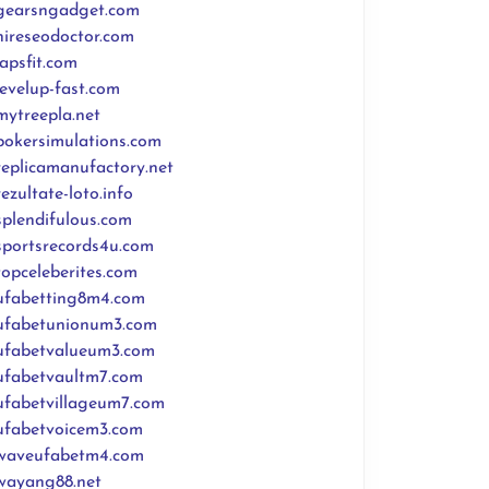
gearsngadget.com
hireseodoctor.com
lapsfit.com
levelup-fast.com
mytreepla.net
pokersimulations.com
replicamanufactory.net
rezultate-loto.info
splendifulous.com
sportsrecords4u.com
topceleberites.com
ufabetting8m4.com
ufabetunionum3.com
ufabetvalueum3.com
ufabetvaultm7.com
ufabetvillageum7.com
ufabetvoicem3.com
waveufabetm4.com
wayang88.net