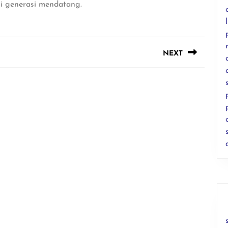
i generasi mendatang.
NEXT
Next
post: