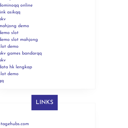
dominoqq online
link asikqq
pkv
mahjong demo
demo slot
demo slot mahjong
slot demo
pkv games bandarqq
pkv
data hk lengkap
slot demo
qq
LINKS
stagehubs.com