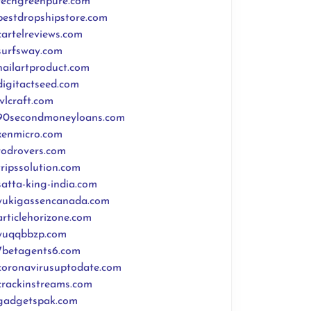
techgreenpure.com
bestdropshipstore.com
cartelreviews.com
surfsway.com
nailartproduct.com
digitactseed.com
lvlcraft.com
90secondmoneyloans.com
xenmicro.com
rodrovers.com
tripssolution.com
satta-king-india.com
yukigassencanada.com
articlehorizone.com
yuqqbbzp.com
7betagents6.com
coronavirusuptodate.com
crackinstreams.com
gadgetspak.com