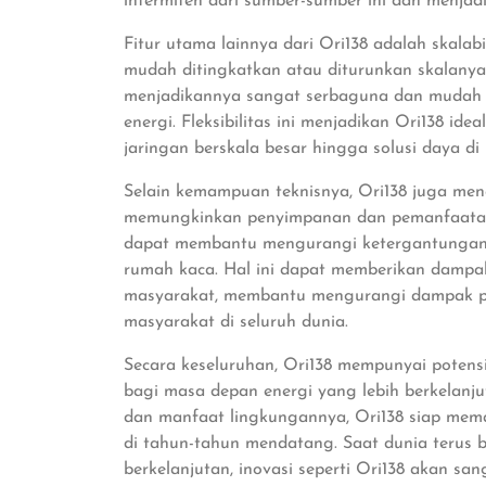
intermiten dari sumber-sumber ini dan menjadi
Fitur utama lainnya dari Ori138 adalah skalab
mudah ditingkatkan atau diturunkan skalanya 
menjadikannya sangat serbaguna dan mudah 
energi. Fleksibilitas ini menjadikan Ori138 ide
jaringan berskala besar hingga solusi daya di 
Selain kemampuan teknisnya, Ori138 juga me
memungkinkan penyimpanan dan pemanfaatan su
dapat membantu mengurangi ketergantungan 
rumah kaca. Hal ini dapat memberikan dampak
masyarakat, membantu mengurangi dampak per
masyarakat di seluruh dunia.
Secara keseluruhan, Ori138 mempunyai potensi
bagi masa depan energi yang lebih berkelanjut
dan manfaat lingkungannya, Ori138 siap mem
di tahun-tahun mendatang. Saat dunia terus be
berkelanjutan, inovasi seperti Ori138 akan s