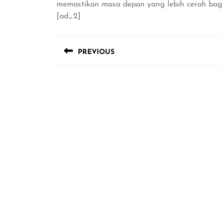
memastikan masa depan yang lebih cerah bag
[ad_2]
Post
PREVIOUS
navigation
Previous
post: