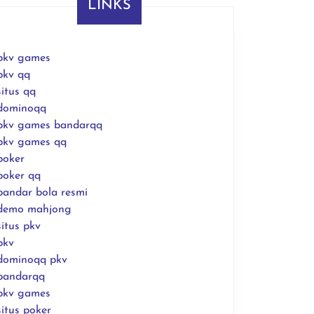
LINKS
pkv games
pkv qq
situs qq
dominoqq
pkv games bandarqq
pkv games qq
poker
poker qq
bandar bola resmi
demo mahjong
situs pkv
pkv
dominoqq pkv
bandarqq
pkv games
situs poker