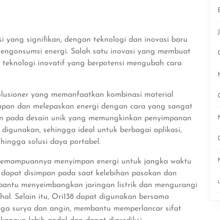
i yang signifikan, dengan teknologi dan inovasi baru
engonsumsi energi. Salah satu inovasi yang membuat
ah teknologi inovatif yang berpotensi mengubah cara
olusioner yang memanfaatkan kombinasi material
mpan dan melepaskan energi dengan cara yang sangat
arkan pada desain unik yang memungkinkan penyimpanan
igunakan, sehingga ideal untuk berbagai aplikasi,
hingga solusi daya portabel.
 kemampuannya menyimpan energi untuk jangka waktu
i dapat disimpan pada saat kelebihan pasokan dan
bantu menyeimbangkan jaringan listrik dan mengurangi
al. Selain itu, Ori138 dapat digunakan bersama
aga surya dan angin, membantu memperlancar sifat