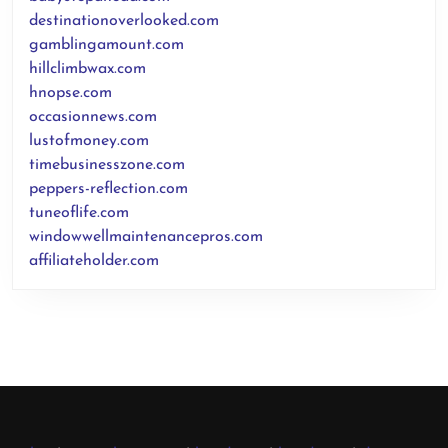
destinationoverlooked.com
gamblingamount.com
hillclimbwax.com
hnopse.com
occasionnews.com
lustofmoney.com
timebusinesszone.com
peppers-reflection.com
tuneoflife.com
windowwellmaintenancepros.com
affiliateholder.com