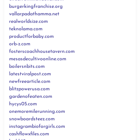
burgerkingfranchise.org
vallarpadathamma.net
realworldsize.com
teknolama.com
productforbaby.com
orb-z.com
fosterscoachhousetavern.com
mesasdecultivoonline.com
boilersnbits.com
latestviralpost.com
newfreearticle.com
blitzpowerusa.com
gardenofeaten.com
hycys05.com
onemoremilerunning.com
snowboardsteez.com
instagrambioforgirls.com
cashflowxfiles.com