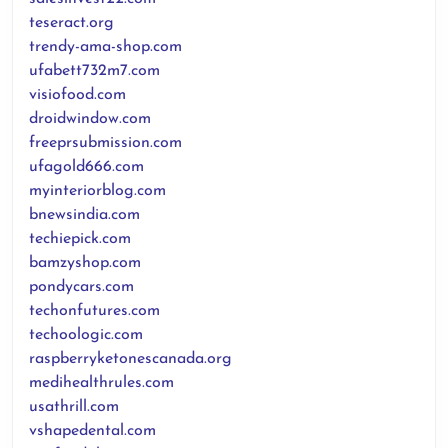
teseract.org
trendy-ama-shop.com
ufabett732m7.com
visiofood.com
droidwindow.com
freeprsubmission.com
ufagold666.com
myinteriorblog.com
bnewsindia.com
techiepick.com
bamzyshop.com
pondycars.com
techonfutures.com
techoologic.com
raspberryketonescanada.org
medihealthrules.com
usathrill.com
vshapedental.com