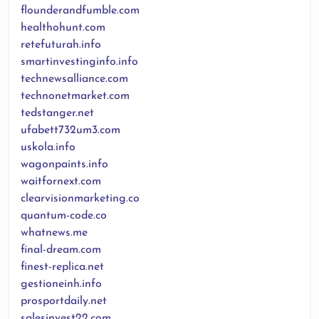
flounderandfumble.com
healthohunt.com
retefuturah.info
smartinvestinginfo.info
technewsalliance.com
technonetmarket.com
tedstanger.net
ufabett732um3.com
uskola.info
wagonpaints.info
waitfornext.com
clearvisionmarketing.co
quantum-code.co
whatnews.me
final-dream.com
finest-replica.net
gestioneinh.info
prosportdaily.net
salesinvest22.com