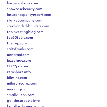
le-surrealisme.com
showcasebeauty.com
insurancepolicyexpert.com
statkeycompany.com
carolinadeckbuilders.com
topinvestingblog.com
top50tools.com
the-rep.com
saltyfranks.com
annerani.com
jazzatude.com
0022pa.com
zeroshare.info
bilesinc.com
milaretreatnz.com
modaagi.com
smallvilleph.com
galiciasuroeste.info
batallasdeguerra.com