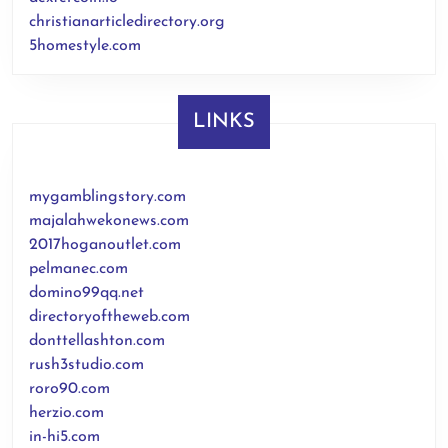
christianarticledirectory.org
5homestyle.com
LINKS
mygamblingstory.com
majalahwekonews.com
2017hoganoutlet.com
pelmanec.com
domino99qq.net
directoryoftheweb.com
donttellashton.com
rush3studio.com
roro90.com
herzio.com
in-hi5.com