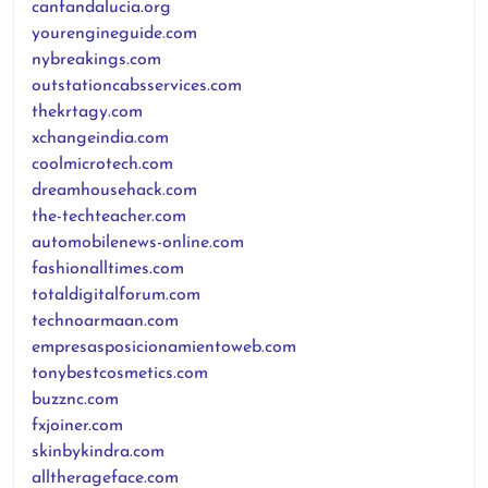
canfandalucia.org
yourengineguide.com
nybreakings.com
outstationcabsservices.com
thekrtagy.com
xchangeindia.com
coolmicrotech.com
dreamhousehack.com
the-techteacher.com
automobilenews-online.com
fashionalltimes.com
totaldigitalforum.com
technoarmaan.com
empresasposicionamientoweb.com
tonybestcosmetics.com
buzznc.com
fxjoiner.com
skinbykindra.com
alltherageface.com