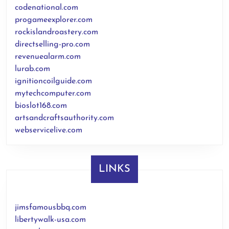
codenational.com
progameexplorer.com
rockislandroastery.com
directselling-pro.com
revenuealarm.com
lurab.com
ignitioncoilguide.com
mytechcomputer.com
bioslot168.com
artsandcraftsauthority.com
webservicelive.com
LINKS
jimsfamousbbq.com
libertywalk-usa.com