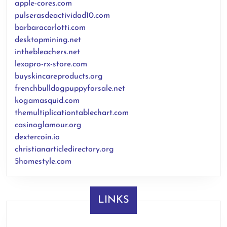
apple-cores.com
pulserasdeactividad10.com
barbaracarlotti.com
desktopmining.net
inthebleachers.net
lexapro-rx-store.com
buyskincareproducts.org
frenchbulldogpuppyforsale.net
kogamasquid.com
themultiplicationtablechart.com
casinoglamour.org
dextercoin.io
christianarticledirectory.org
5homestyle.com
LINKS