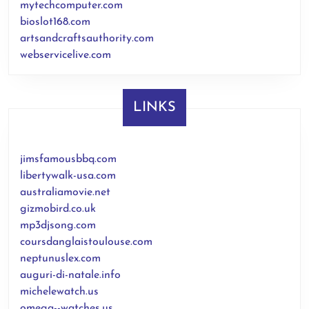
mytechcomputer.com
bioslot168.com
artsandcraftsauthority.com
webservicelive.com
LINKS
jimsfamousbbq.com
libertywalk-usa.com
australiamovie.net
gizmobird.co.uk
mp3djsong.com
coursdanglaistoulouse.com
neptunuslex.com
auguri-di-natale.info
michelewatch.us
omega--watches.us