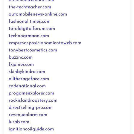
the-techteacher.com
automobilenews-online.com
fashionalltimes.com
totaldigitalforum.com
technoarmaan.com
empresasposicionamientoweb.com
tonybestcosmetics.com
buzznc.com
fxjoiner.com
skinbykindra.com
alltherageface.com
codenational.com
progameexplorer.com
rockislandroastery.com
directselling-pro.com
revenuealarm.com
lurab.com
ignitioncoilguide.com