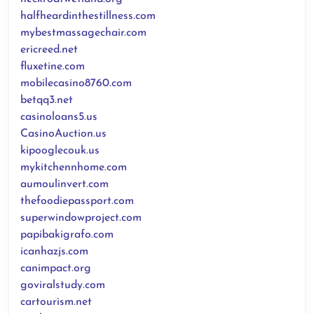
halfheardinthestillness.com
mybestmassagechair.com
ericreed.net
fluxetine.com
mobilecasino8760.com
betqq3.net
casinoloans5.us
CasinoAuction.us
kipooglecouk.us
mykitchennhome.com
aumoulinvert.com
thefoodiepassport.com
superwindowproject.com
papibakigrafo.com
icanhazjs.com
canimpact.org
goviralstudy.com
cartourism.net