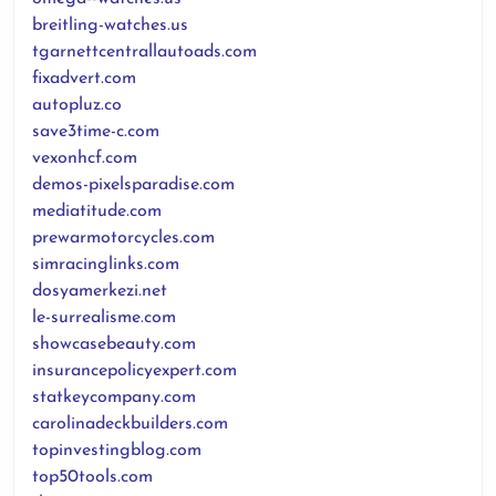
breitling-watches.us
tgarnettcentrallautoads.com
fixadvert.com
autopluz.co
save3time-c.com
vexonhcf.com
demos-pixelsparadise.com
mediatitude.com
prewarmotorcycles.com
simracinglinks.com
dosyamerkezi.net
le-surrealisme.com
showcasebeauty.com
insurancepolicyexpert.com
statkeycompany.com
carolinadeckbuilders.com
topinvestingblog.com
top50tools.com