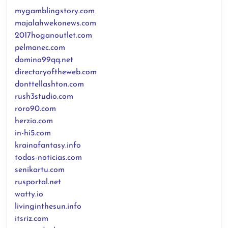
mygamblingstory.com
majalahwekonews.com
2017hoganoutlet.com
pelmanec.com
domino99qq.net
directoryoftheweb.com
donttellashton.com
rush3studio.com
roro90.com
herzio.com
in-hi5.com
krainafantasy.info
todas-noticias.com
senikartu.com
rusportal.net
watty.io
livinginthesun.info
itsriz.com