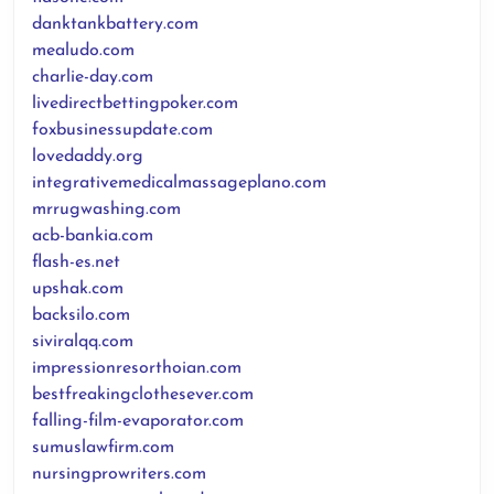
danktankbattery.com
mealudo.com
charlie-day.com
livedirectbettingpoker.com
foxbusinessupdate.com
lovedaddy.org
integrativemedicalmassageplano.com
mrrugwashing.com
acb-bankia.com
flash-es.net
upshak.com
backsilo.com
siviralqq.com
impressionresorthoian.com
bestfreakingclothesever.com
falling-film-evaporator.com
sumuslawfirm.com
nursingprowriters.com