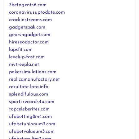
7betagents6.com
coronavirusuptodate.com
crackinstreams.com
gadgetspak.com
gearsngadget.com
hireseodoctor.com
lapsfit.com
levelup-fast.com
mytreepla.net
pokersimulations.com
replicamanufactory.net
rezultate-loto.info
splendifulous.com
sportsrecords4u.com
topceleberites.com
ufabetting8m4.com
ufabetunionum3.com
ufabetvalueum3.com
ufabetvaultm7.com