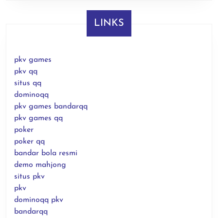
LINKS
pkv games
pkv qq
situs qq
dominoqq
pkv games bandarqq
pkv games qq
poker
poker qq
bandar bola resmi
demo mahjong
situs pkv
pkv
dominoqq pkv
bandarqq