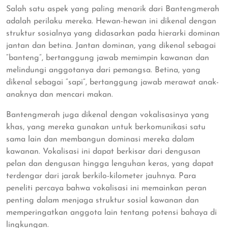
Salah satu aspek yang paling menarik dari Bantengmerah
adalah perilaku mereka. Hewan-hewan ini dikenal dengan
struktur sosialnya yang didasarkan pada hierarki dominan
jantan dan betina. Jantan dominan, yang dikenal sebagai
“banteng”, bertanggung jawab memimpin kawanan dan
melindungi anggotanya dari pemangsa. Betina, yang
dikenal sebagai “sapi”, bertanggung jawab merawat anak-
anaknya dan mencari makan.
Bantengmerah juga dikenal dengan vokalisasinya yang
khas, yang mereka gunakan untuk berkomunikasi satu
sama lain dan membangun dominasi mereka dalam
kawanan. Vokalisasi ini dapat berkisar dari dengusan
pelan dan dengusan hingga lenguhan keras, yang dapat
terdengar dari jarak berkilo-kilometer jauhnya. Para
peneliti percaya bahwa vokalisasi ini memainkan peran
penting dalam menjaga struktur sosial kawanan dan
memperingatkan anggota lain tentang potensi bahaya di
lingkungan.