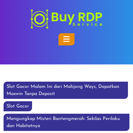
Skip
to
content
Skip
to
Open
content
Button
Slot Gacor Malam Ini dari Mahjong Ways, Dapatkan
Maxwin Tanpa Deposit
Slot Gacor
Mengungkap Misteri Bantengmerah: Sekilas Perilaku
dan Habitatnya