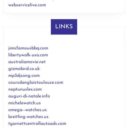
webservicelive.com
LINKS
jimsfamousbbq.com
libertywalk-usa.com
australiamovie.net
gizmobird.co.uk
mp3djsong.com
coursdanglaistoulouse.com
neptunuslex.com
auguri-di-natale.info
michelewatch.us
omega--watches.us
breitling-watches.us
tgarnettcentrallautoads.com