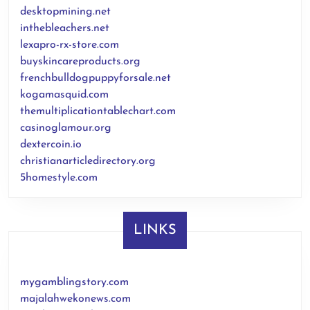
desktopmining.net
inthebleachers.net
lexapro-rx-store.com
buyskincareproducts.org
frenchbulldogpuppyforsale.net
kogamasquid.com
themultiplicationtablechart.com
casinoglamour.org
dextercoin.io
christianarticledirectory.org
5homestyle.com
LINKS
mygamblingstory.com
majalahwekonews.com