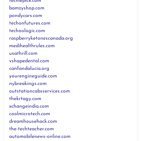
techiepick.com
bamzyshop.com
pondycars.com
techonfutures.com
techoologic.com
raspberryketonescanada.org
medihealthrules.com
usathrill.com
vshapedental.com
canfandalucia.org
yourengineguide.com
nybreakings.com
outstationcabsservices.com
thekrtagy.com
xchangeindia.com
coolmicrotech.com
dreamhousehack.com
the-techteacher.com
automobilenews-online.com