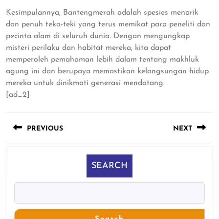
Kesimpulannya, Bantengmerah adalah spesies menarik
dan penuh teka-teki yang terus memikat para peneliti dan
pecinta alam di seluruh dunia. Dengan mengungkap
misteri perilaku dan habitat mereka, kita dapat
memperoleh pemahaman lebih dalam tentang makhluk
agung ini dan berupaya memastikan kelangsungan hidup
mereka untuk dinikmati generasi mendatang.
[ad_2]
Post
PREVIOUS
NEXT
navigation
Previous
Next
post:
post:
SEARCH