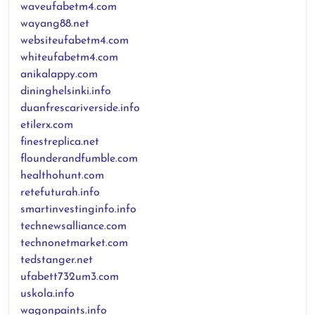
waveufabetm4.com
wayang88.net
websiteufabetm4.com
whiteufabetm4.com
anikalappy.com
dininghelsinki.info
duanfrescariverside.info
etilerx.com
finestreplica.net
flounderandfumble.com
healthohunt.com
retefuturah.info
smartinvestinginfo.info
technewsalliance.com
technonetmarket.com
tedstanger.net
ufabett732um3.com
uskola.info
wagonpaints.info