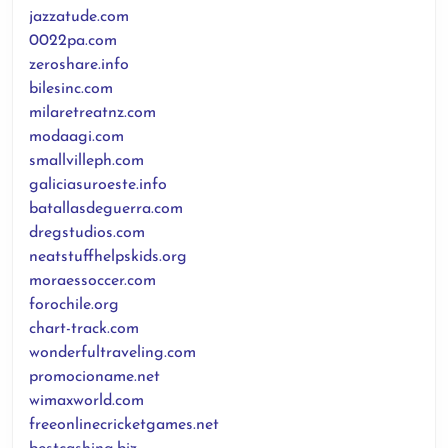
jazzatude.com
0022pa.com
zeroshare.info
bilesinc.com
milaretreatnz.com
modaagi.com
smallvilleph.com
galiciasuroeste.info
batallasdeguerra.com
dregstudios.com
neatstuffhelpskids.org
moraessoccer.com
forochile.org
chart-track.com
wonderfultraveling.com
promocioname.net
wimaxworld.com
freeonlinecricketgames.net