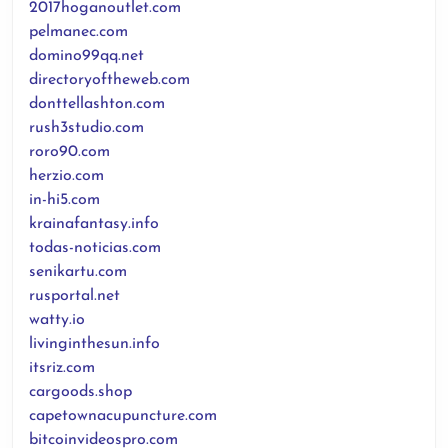
2017hoganoutlet.com
pelmanec.com
domino99qq.net
directoryoftheweb.com
donttellashton.com
rush3studio.com
roro90.com
herzio.com
in-hi5.com
krainafantasy.info
todas-noticias.com
senikartu.com
rusportal.net
watty.io
livinginthesun.info
itsriz.com
cargoods.shop
capetownacupuncture.com
bitcoinvideospro.com