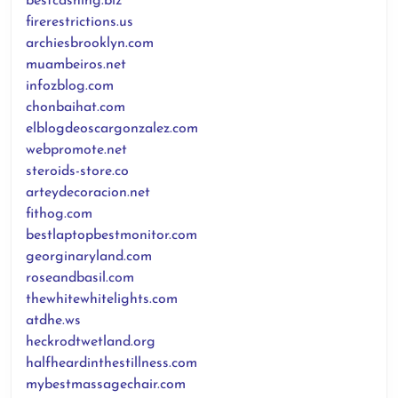
bestcashing.biz
firerestrictions.us
archiesbrooklyn.com
muambeiros.net
infozblog.com
chonbaihat.com
elblogdeoscargonzalez.com
webpromote.net
steroids-store.co
arteydecoracion.net
fithog.com
bestlaptopbestmonitor.com
georginaryland.com
roseandbasil.com
thewhitewhitelights.com
atdhe.ws
heckrodtwetland.org
halfheardinthestillness.com
mybestmassagechair.com