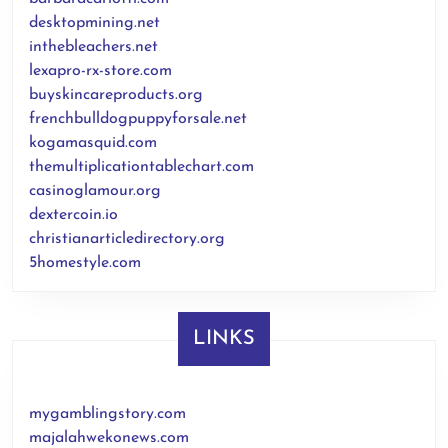
desktopmining.net
inthebleachers.net
lexapro-rx-store.com
buyskincareproducts.org
frenchbulldogpuppyforsale.net
kogamasquid.com
themultiplicationtablechart.com
casinoglamour.org
dextercoin.io
christianarticledirectory.org
5homestyle.com
LINKS
mygamblingstory.com
majalahwekonews.com