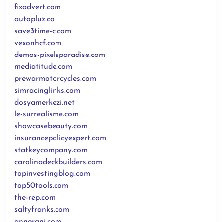
fixadvert.com
autopluz.co
save3time-c.com
vexonhcf.com
demos-pixelsparadise.com
mediatitude.com
prewarmotorcycles.com
simracinglinks.com
dosyamerkezi.net
le-surrealisme.com
showcasebeauty.com
insurancepolicyexpert.com
statkeycompany.com
carolinadeckbuilders.com
topinvestingblog.com
top50tools.com
the-rep.com
saltyfranks.com
annerani.com