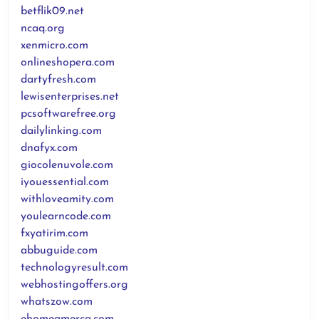
betflik09.net
ncaq.org
xenmicro.com
onlineshopera.com
dartyfresh.com
lewisenterprises.net
pcsoftwarefree.org
dailylinking.com
dnafyx.com
giocolenuvole.com
iyouessential.com
withloveamity.com
youlearncode.com
fxyatirim.com
abbuguide.com
technologyresult.com
webhostingoffers.org
whatszow.com
ehomeamerca.com