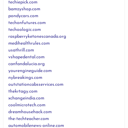
techiepick.com
bamzyshop.com
pondycars.com
techonfutures.com
techoologic.com
raspberryketonescanada.org
medihealthrules.com
usathrill.com
vshapedental.com
canfandalucia.org
yourengineguide.com
nybreakings.com
outstationcabsservices.com
thekrtagy.com
xchangeindia.com
coolmicrotech.com
dreamhousehack.com
the-techteacher.com
automobilenews-online.com