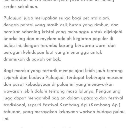
memuaskan selera bahkan para pecinta kuliner paling
cerdas sekalipun.
Pulaujudi juga merupakan surga bagi pecinta alam,
dengan pantai yang masih asli, hutan yang rimbun, dan
perairan sebening kristal yang menunggu untuk dijelajahi.
Snorkeling dan menyelam adalah kegiatan populer di
pulau ini, dengan terumbu karang berwarna-warni dan
beragam kehidupan laut yang menunggu untuk
ditemukan di bawah ombak.
Bagi mereka yang tertarik mempelajari lebih jauh tentang
sejarah dan budaya Pulaujudi, terdapat beberapa museum
dan pusat kebudayaan di pulau ini yang menawarkan
wawasan lebih dalam tentang masa lalunya. Pengunjung
juga dapat mengambil bagian dalam upacara dan festival
tradisional, seperti Festival Kembang Api (Kembang Api)
tahunan, yang merayakan kekayaan warisan budaya pulau
ini.