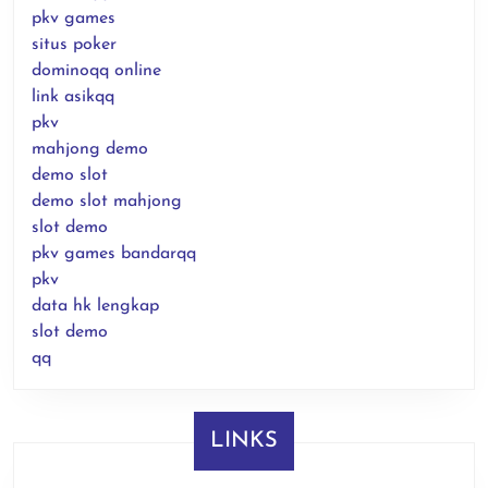
pkv games
situs poker
dominoqq online
link asikqq
pkv
mahjong demo
demo slot
demo slot mahjong
slot demo
pkv games bandarqq
pkv
data hk lengkap
slot demo
qq
LINKS