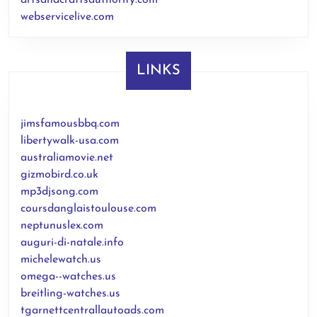
webservicelive.com
LINKS
jimsfamousbbq.com
libertywalk-usa.com
australiamovie.net
gizmobird.co.uk
mp3djsong.com
coursdanglaistoulouse.com
neptunuslex.com
auguri-di-natale.info
michelewatch.us
omega--watches.us
breitling-watches.us
tgarnettcentrallautoads.com