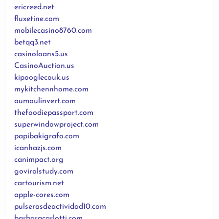
ericreed.net
fluxetine.com
mobilecasino8760.com
betqq3.net
casinoloans5.us
CasinoAuction.us
kipooglecouk.us
mykitchennhome.com
aumoulinvert.com
thefoodiepassport.com
superwindowproject.com
papibakigrafo.com
icanhazjs.com
canimpact.org
goviralstudy.com
cartourism.net
apple-cores.com
pulserasdeactividad10.com
barbaracarlotti.com