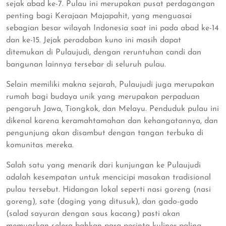
sejak abad ke-7. Pulau ini merupakan pusat perdagangan
penting bagi Kerajaan Majapahit, yang menguasai
sebagian besar wilayah Indonesia saat ini pada abad ke-14
dan ke-15. Jejak peradaban kuno ini masih dapat
ditemukan di Pulaujudi, dengan reruntuhan candi dan
bangunan lainnya tersebar di seluruh pulau.
Selain memiliki makna sejarah, Pulaujudi juga merupakan
rumah bagi budaya unik yang merupakan perpaduan
pengaruh Jawa, Tiongkok, dan Melayu. Penduduk pulau ini
dikenal karena keramahtamahan dan kehangatannya, dan
pengunjung akan disambut dengan tangan terbuka di
komunitas mereka.
Salah satu yang menarik dari kunjungan ke Pulaujudi
adalah kesempatan untuk mencicipi masakan tradisional
pulau tersebut. Hidangan lokal seperti nasi goreng (nasi
goreng), sate (daging yang ditusuk), dan gado-gado
(salad sayuran dengan saus kacang) pasti akan