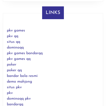
LINKS
pkv games
pkv qq
situs qq
dominoqq
pkv games bandarqq
pkv games qq
poker
poker qq
bandar bola resmi
demo mahjong
situs pkv
pkv
dominoqq pkv
bandarqq