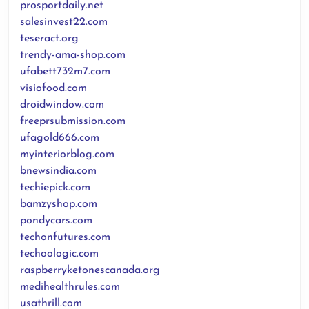
prosportdaily.net
salesinvest22.com
teseract.org
trendy-ama-shop.com
ufabett732m7.com
visiofood.com
droidwindow.com
freeprsubmission.com
ufagold666.com
myinteriorblog.com
bnewsindia.com
techiepick.com
bamzyshop.com
pondycars.com
techonfutures.com
techoologic.com
raspberryketonescanada.org
medihealthrules.com
usathrill.com