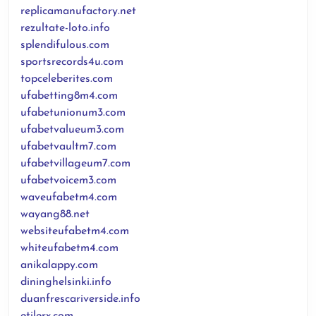
replicamanufactory.net
rezultate-loto.info
splendifulous.com
sportsrecords4u.com
topceleberites.com
ufabetting8m4.com
ufabetunionum3.com
ufabetvalueum3.com
ufabetvaultm7.com
ufabetvillageum7.com
ufabetvoicem3.com
waveufabetm4.com
wayang88.net
websiteufabetm4.com
whiteufabetm4.com
anikalappy.com
dininghelsinki.info
duanfrescariverside.info
etilerx.com