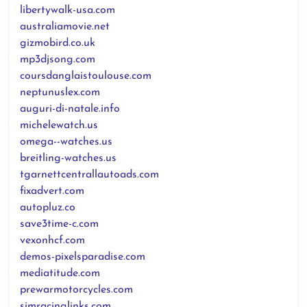
libertywalk-usa.com
australiamovie.net
gizmobird.co.uk
mp3djsong.com
coursdanglaistoulouse.com
neptunuslex.com
auguri-di-natale.info
michelewatch.us
omega--watches.us
breitling-watches.us
tgarnettcentrallautoads.com
fixadvert.com
autopluz.co
save3time-c.com
vexonhcf.com
demos-pixelsparadise.com
mediatitude.com
prewarmotorcycles.com
simracinglinks.com