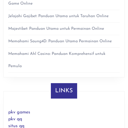
Game Online
Jelajahi Gajibet: Panduan Utama untuk Taruhan Online
Majestibet: Panduan Utama untuk Permainan Online
Memahami Saung4D: Panduan Utama Permainan Online
Memahami Ahl Casino: Panduan Komprehensif untuk
Pemula
LINKS
pkv games
pkv qq
situs qq