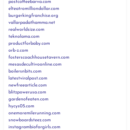
postcoffeebarva.com
elteatromilliondollar.com
burgerkingfranchise.org
vallarpadathamma.net
realworldsize.com
teknolama.com
productforbaby.com
orb-z.com
fosterscoachhousetavern.com
mesasdecultivoonline.com
boilersnbits.com
latestviralpost.com
newfreearticle.com
blitzpowerusa.com
gardenofeaten.com
hycys05.com
onemoremilerunning.com
snowboardsteez.com
instagrambioforgirls.com