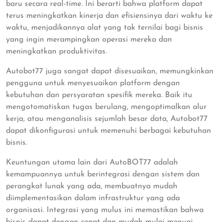
baru secara real-time. Ini berarti bahwa platform dapat
terus meningkatkan kinerja dan efisiensinya dari waktu ke
waktu, menjadikannya alat yang tak ternilai bagi bisnis
yang ingin merampingkan operasi mereka dan
meningkatkan produktivitas.
Autobot77 juga sangat dapat disesuaikan, memungkinkan
pengguna untuk menyesuaikan platform dengan
kebutuhan dan persyaratan spesifik mereka. Baik itu
mengotomatiskan tugas berulang, mengoptimalkan alur
kerja, atau menganalisis sejumlah besar data, Autobot77
dapat dikonfigurasi untuk memenuhi berbagai kebutuhan
bisnis.
Keuntungan utama lain dari AutoBOT77 adalah
kemampuannya untuk berintegrasi dengan sistem dan
perangkat lunak yang ada, membuatnya mudah
diimplementasikan dalam infrastruktur yang ada
organisasi. Integrasi yang mulus ini memastikan bahwa