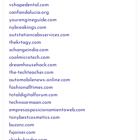
vshapedental.com
canfandalucia.org
yourengineguide.com
nybreakings.com
outstationcabsservices.com
thekrtagy.com
xchangeindia.com
coolmicrotech.com
dreamhousehack.com
the-techteacher.com
automobilenews-online.com
fashionalltimes.com
totaldigitalforum.com
technoarmaan.com
empresasposicionamientoweb.com
tonybestcosmetics.com
buzznc.com
fxjoiner.com
skinbykindra.com