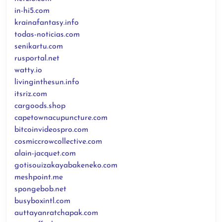
in-hi5.com
krainafantasy.info
todas-noticias.com
senikartu.com
rusportal.net
watty.io
livinginthesun.info
itsriz.com
cargoods.shop
capetownacupuncture.com
bitcoinvideospro.com
cosmiccrowcollective.com
alain-jacquet.com
gotisouizakayabakeneko.com
meshpoint.me
spongebob.net
busyboxintl.com
auttayanratchapak.com