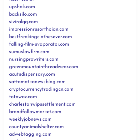
upshak.com
backsilo.com
siviralqq.com
impressionresorthoian.com
bestfreakingclothesever.com
falling-film-evaporator.com
sumuslawfirm.com
nursingprowriters.com
greenmountainthreadwear.com
acutedispensary.com
sattamatkanewsblog.com
cryptocurrencytradingcn.com
totowaz.com
charlestonwipesettlement.com
brandfollowmarket.com
weeklyjobnews.com
countyanimalshelter.com
adwebtagging.com