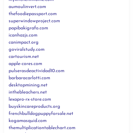
aumoulinvert.com
thefoodiepassport.com
superwindowproject.com
papibakigrafo.com
icanhazjs.com
canimpact.org
goviralstudy.com
cartourism.net
apple-cores.com
pulserasdeactividad10.com
barbaracarlotti.com
desktopmining.net
inthebleachers.net
lexapro-rx-store.com
buyskincareproducts.org
frenchbulldogpuppyforsale.net
kogamasquid.com
themultiplicationtablechart.com