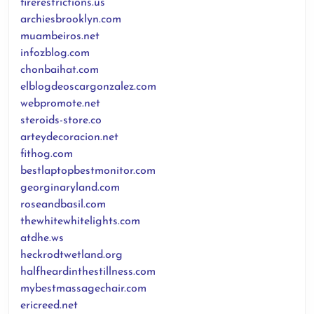
firerestrictions.us
archiesbrooklyn.com
muambeiros.net
infozblog.com
chonbaihat.com
elblogdeoscargonzalez.com
webpromote.net
steroids-store.co
arteydecoracion.net
fithog.com
bestlaptopbestmonitor.com
georginaryland.com
roseandbasil.com
thewhitewhitelights.com
atdhe.ws
heckrodtwetland.org
halfheardinthestillness.com
mybestmassagechair.com
ericreed.net