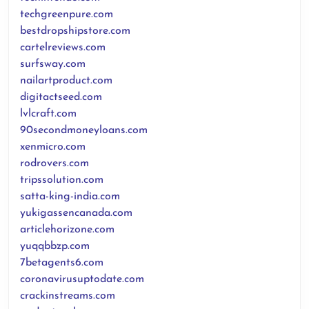
techgreenpure.com
bestdropshipstore.com
cartelreviews.com
surfsway.com
nailartproduct.com
digitactseed.com
lvlcraft.com
90secondmoneyloans.com
xenmicro.com
rodrovers.com
tripssolution.com
satta-king-india.com
yukigassencanada.com
articlehorizone.com
yuqqbbzp.com
7betagents6.com
coronavirusuptodate.com
crackinstreams.com