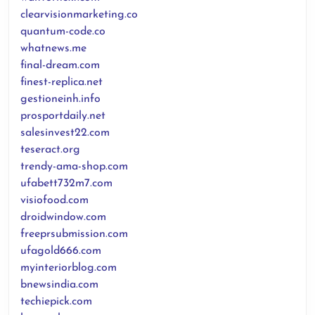
clearvisionmarketing.co
quantum-code.co
whatnews.me
final-dream.com
finest-replica.net
gestioneinh.info
prosportdaily.net
salesinvest22.com
teseract.org
trendy-ama-shop.com
ufabett732m7.com
visiofood.com
droidwindow.com
freeprsubmission.com
ufagold666.com
myinteriorblog.com
bnewsindia.com
techiepick.com