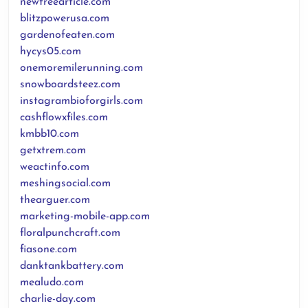
newfreearticle.com
blitzpowerusa.com
gardenofeaten.com
hycys05.com
onemoremilerunning.com
snowboardsteez.com
instagrambioforgirls.com
cashflowxfiles.com
kmbb10.com
getxtrem.com
weactinfo.com
meshingsocial.com
thearguer.com
marketing-mobile-app.com
floralpunchcraft.com
fiasone.com
danktankbattery.com
mealudo.com
charlie-day.com