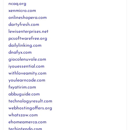
ncaq.org
xenmicro.com
onlineshopera.com
dartyfresh.com
lewisenterprises.net
pcsoftwarefree.org
dailylinking.com
dnafyx.com
giocolenuvole.com
iyouessential.com
withloveamity.com
youlearncode.com
fxyatirim.com
abbuguide.com
technologyresult.com
webhostingoffers.org
whatszow.com
ehomeamerca.com
techintendo.com