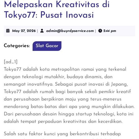
Melepaskan Kreativitas di
Tokyo77: Pusat Inovasi
May
admin@buyrdpservice.co
May 27, 2026
|
admin@buyrdpservice.com
|
5:44 pm
27,
2026
Categories:
Slot Gacor
[ad_1]
Tokyo77 adalah kota metropolitan ramai yang terkenal
dengan teknologi mutakhir, budaya dinamis, dan
semangat inovatifnya. Sebagai pusat inovasi di Jepang,
Tokyo77 adalah rumah bagi banyak sekali pemikir kreatif
dan perusahaan berpikiran maju yang terus-menerus
mendorong batas-batas dari apa yang mungkin dilakukan.
Dari perusahaan desain hingga startup teknologi, kota ini
adalah tempat perpaduan kreativitas dan kecerdikan.
Salah satu faktor kunci yang berkontribusi terhadap