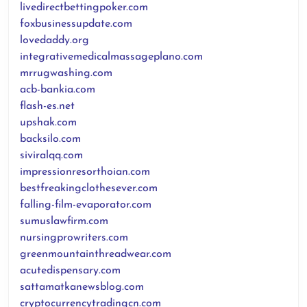
livedirectbettingpoker.com
foxbusinessupdate.com
lovedaddy.org
integrativemedicalmassageplano.com
mrrugwashing.com
acb-bankia.com
flash-es.net
upshak.com
backsilo.com
siviralqq.com
impressionresorthoian.com
bestfreakingclothesever.com
falling-film-evaporator.com
sumuslawfirm.com
nursingprowriters.com
greenmountainthreadwear.com
acutedispensary.com
sattamatkanewsblog.com
cryptocurrencytradingcn.com