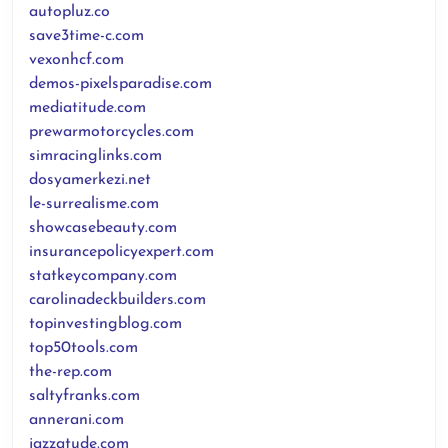
autopluz.co
save3time-c.com
vexonhcf.com
demos-pixelsparadise.com
mediatitude.com
prewarmotorcycles.com
simracinglinks.com
dosyamerkezi.net
le-surrealisme.com
showcasebeauty.com
insurancepolicyexpert.com
statkeycompany.com
carolinadeckbuilders.com
topinvestingblog.com
top50tools.com
the-rep.com
saltyfranks.com
annerani.com
jazzatude.com