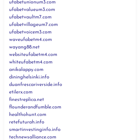
ufabetunionum3.com
ufabetvalueum3.com
ufabetvaultm7.com
ufabetvillageum7.com
ufabetvoicem3.com
waveufabetm4.com
wayang88.net
websiteufabetm4.com
whiteufabetm4.com
anikalappy.com
dininghelsinki.info
duanfrescariverside.info
etilerx.com
finestreplica.net
flounderandfumble.com
healthohunt.com
retefuturah.info
smartinvestinginfo.info
technewsalliance.com