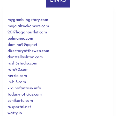
LINKS
mygamblingstory.com
majalahwekonews.com
2017hoganoutlet.com
pelmanec.com
domino99qq.net
directoryoftheweb.com
donttellashton.com
rush3studio.com
roro90.com
herzio.com
in-hi5.com
krainafantasy.info
todas-noticias.com
senikartu.com
rusportal.net
watty.io