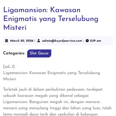
Ligamansion: Kawasan
Enigmatis yang Terselubung
Misteri
March
admin@buyrdpservice
March 20, 2026
|
admin@buyrdpservice.com
|
2:39 am
20,
2026
Categories:
Slot Gacor
[ad_1]
Ligamansion: Kawasan Enigmatis yang Terselubung
Misteri
Terletak jauh di dalam perbukitan pedesaan, terdapat
sebuah kawasan megah yang dikenal sebagai
Ligamansion. Bangunan megah ini, dengan menara-
menara yang menjulang tinggi dan lahan yang luas, telah
lama menjadi daya tarik dan spekulasi di kalangan