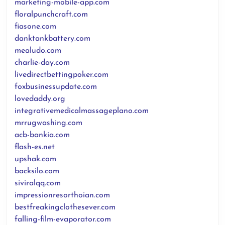
marketing-mobile-app.com
floralpunchcraft.com
fiasone.com
danktankbattery.com
mealudo.com
charlie-day.com
livedirectbettingpoker.com
foxbusinessupdate.com
lovedaddy.org
integrativemedicalmassageplano.com
mrrugwashing.com
acb-bankia.com
flash-es.net
upshak.com
backsilo.com
siviralqq.com
impressionresorthoian.com
bestfreakingclothesever.com
falling-film-evaporator.com