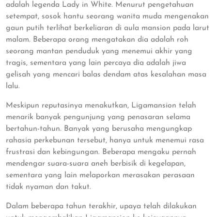
adalah legenda Lady in White. Menurut pengetahuan
setempat, sosok hantu seorang wanita muda mengenakan
gaun putih terlihat berkeliaran di aula mansion pada larut
malam. Beberapa orang mengatakan dia adalah roh
seorang mantan penduduk yang menemui akhir yang
tragis, sementara yang lain percaya dia adalah jiwa
gelisah yang mencari balas dendam atas kesalahan masa
lalu.
Meskipun reputasinya menakutkan, Ligamansion telah
menarik banyak pengunjung yang penasaran selama
bertahun-tahun. Banyak yang berusaha mengungkap
rahasia perkebunan tersebut, hanya untuk menemui rasa
frustrasi dan kebingungan. Beberapa mengaku pernah
mendengar suara-suara aneh berbisik di kegelapan,
sementara yang lain melaporkan merasakan perasaan
tidak nyaman dan takut.
Dalam beberapa tahun terakhir, upaya telah dilakukan