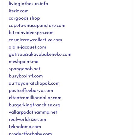
livinginthesun.info
itsriz.com
cargoods.shop
capetownacupuncture.com
bitcoinvideospro.com
cosmiccrowcollective.com
alain-jacquet.com
gotisouizakayabakeneko.com
meshpoint.me
spongebob.net
busyboxintl.com
auttayanratchapak.com
postcoffeebarva.com
elteatromilliondollar.com
burgerkingfranchise.org
vallarpadathamma.net
realworldsize.com
teknolama.com
productforbaby.com