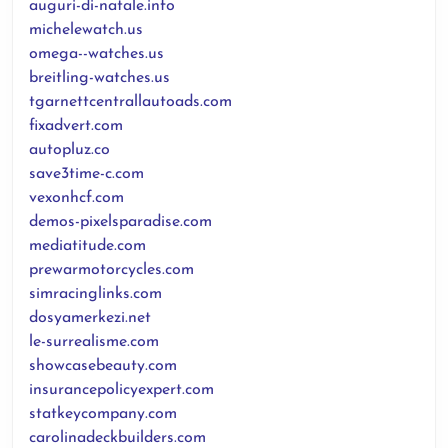
auguri-di-natale.info
michelewatch.us
omega--watches.us
breitling-watches.us
tgarnettcentrallautoads.com
fixadvert.com
autopluz.co
save3time-c.com
vexonhcf.com
demos-pixelsparadise.com
mediatitude.com
prewarmotorcycles.com
simracinglinks.com
dosyamerkezi.net
le-surrealisme.com
showcasebeauty.com
insurancepolicyexpert.com
statkeycompany.com
carolinadeckbuilders.com