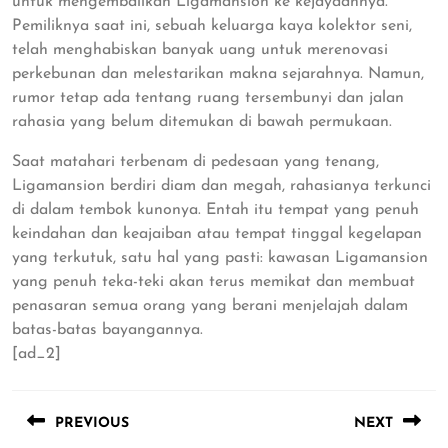
untuk mengembalikan Ligamansion ke kejayaannya.
Pemiliknya saat ini, sebuah keluarga kaya kolektor seni,
telah menghabiskan banyak uang untuk merenovasi
perkebunan dan melestarikan makna sejarahnya. Namun,
rumor tetap ada tentang ruang tersembunyi dan jalan
rahasia yang belum ditemukan di bawah permukaan.
Saat matahari terbenam di pedesaan yang tenang,
Ligamansion berdiri diam dan megah, rahasianya terkunci
di dalam tembok kunonya. Entah itu tempat yang penuh
keindahan dan keajaiban atau tempat tinggal kegelapan
yang terkutuk, satu hal yang pasti: kawasan Ligamansion
yang penuh teka-teki akan terus memikat dan membuat
penasaran semua orang yang berani menjelajah dalam
batas-batas bayangannya.
[ad_2]
Post
PREVIOUS
NEXT
navigation