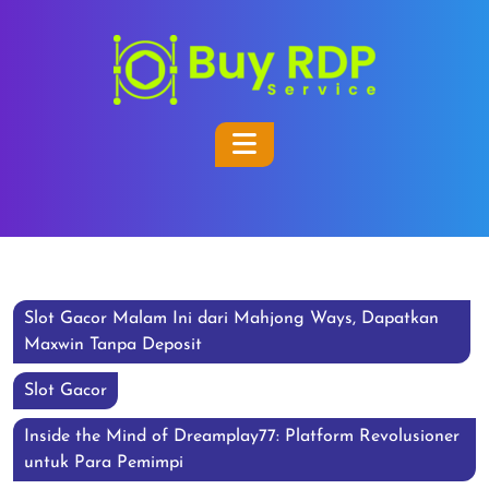
Skip
to
content
Skip
to
Open
content
Button
Slot Gacor Malam Ini dari Mahjong Ways, Dapatkan
Maxwin Tanpa Deposit
Slot Gacor
Inside the Mind of Dreamplay77: Platform Revolusioner
untuk Para Pemimpi