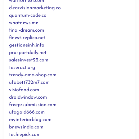
waitfornext.com
clearvisionmarketing.co
quantum-code.co
whatnews.me
final-dream.com
finest-replica.net
gestioneinh.info
prosportdaily.net
salesinvest22.com
teseract.org
trendy-ama-shop.com
ufabett732m7.com
visiofood.com
droidwindow.com
freeprsubmission.com
ufagold666.com
myinteriorblog.com
bnewsindia.com
techiepick.com