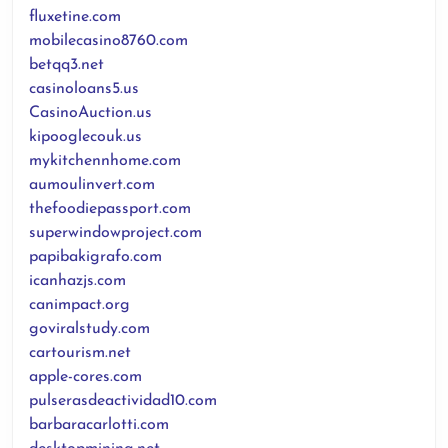
fluxetine.com
mobilecasino8760.com
betqq3.net
casinoloans5.us
CasinoAuction.us
kipooglecouk.us
mykitchennhome.com
aumoulinvert.com
thefoodiepassport.com
superwindowproject.com
papibakigrafo.com
icanhazjs.com
canimpact.org
goviralstudy.com
cartourism.net
apple-cores.com
pulserasdeactividad10.com
barbaracarlotti.com