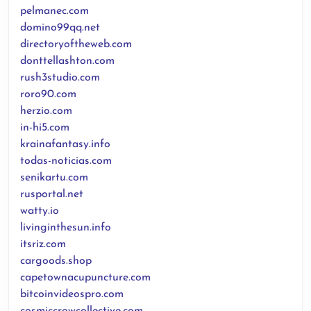
pelmanec.com
domino99qq.net
directoryoftheweb.com
donttellashton.com
rush3studio.com
roro90.com
herzio.com
in-hi5.com
krainafantasy.info
todas-noticias.com
senikartu.com
rusportal.net
watty.io
livinginthesun.info
itsriz.com
cargoods.shop
capetownacupuncture.com
bitcoinvideospro.com
cosmiccrowcollective.com