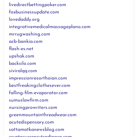
livedirectbettingpoker.com
foxbusinessupdate.com
lovedaddy.org
integrativemedicalmassageplano.com
mrrugwashing.com
acb-bankia.com
flash-es.net
upshak.com
backsilo.com
siviralqq.com
impressionresorthoian.com
bestfreakingclothesever.com
falling-film-evaporator.com
sumuslawfirm.com
nursingprowriters.com
greenmountainthreadwear.com
acutedispensary.com
sattamatkanewsblog.com
cryptocurrencytradingcn.com