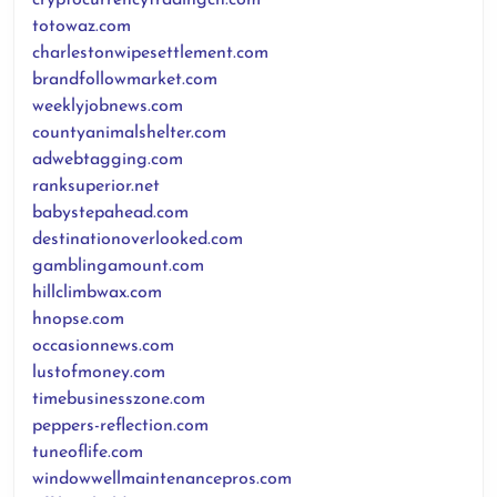
totowaz.com
charlestonwipesettlement.com
brandfollowmarket.com
weeklyjobnews.com
countyanimalshelter.com
adwebtagging.com
ranksuperior.net
babystepahead.com
destinationoverlooked.com
gamblingamount.com
hillclimbwax.com
hnopse.com
occasionnews.com
lustofmoney.com
timebusinesszone.com
peppers-reflection.com
tuneoflife.com
windowwellmaintenancepros.com