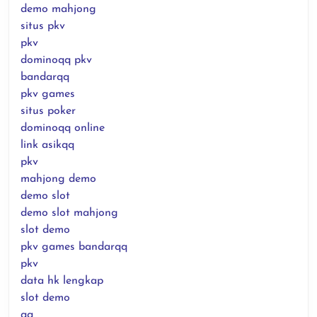
demo mahjong
situs pkv
pkv
dominoqq pkv
bandarqq
pkv games
situs poker
dominoqq online
link asikqq
pkv
mahjong demo
demo slot
demo slot mahjong
slot demo
pkv games bandarqq
pkv
data hk lengkap
slot demo
qq