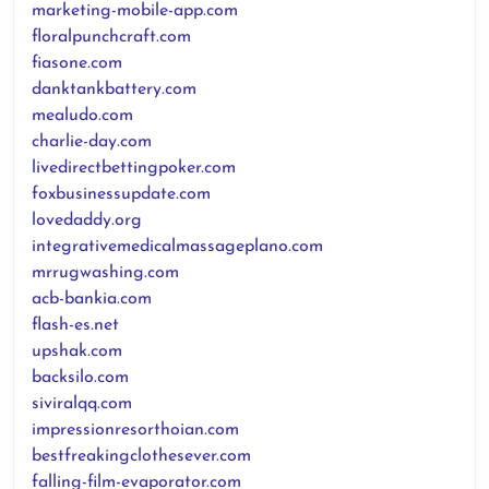
marketing-mobile-app.com
floralpunchcraft.com
fiasone.com
danktankbattery.com
mealudo.com
charlie-day.com
livedirectbettingpoker.com
foxbusinessupdate.com
lovedaddy.org
integrativemedicalmassageplano.com
mrrugwashing.com
acb-bankia.com
flash-es.net
upshak.com
backsilo.com
siviralqq.com
impressionresorthoian.com
bestfreakingclothesever.com
falling-film-evaporator.com