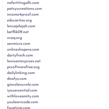
nefertitingalls.com
patsyscreations.com
income4proof.com
educaritas.org
lensajelajah.com
betflik09.net
ncaq.org
xenmicro.com
onlineshopera.com
dartyfresh.com
lewisenterprises.net
pcsoftwarefree.org
dailylinking.com
dnafyx.com
giocolenuvole.com
iyouessential.com
withloveamity.com
youlearncode.com
fxyatirim.com