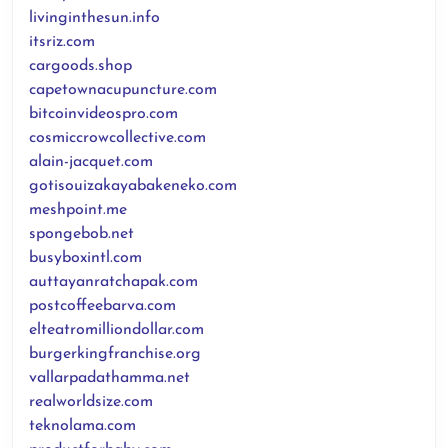
livinginthesun.info
itsriz.com
cargoods.shop
capetownacupuncture.com
bitcoinvideospro.com
cosmiccrowcollective.com
alain-jacquet.com
gotisouizakayabakeneko.com
meshpoint.me
spongebob.net
busyboxintl.com
auttayanratchapak.com
postcoffeebarva.com
elteatromilliondollar.com
burgerkingfranchise.org
vallarpadathamma.net
realworldsize.com
teknolama.com