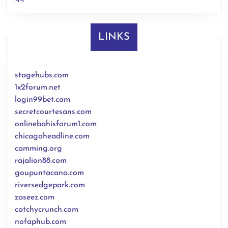
LINKS
stagehubs.com
1x2forum.net
login99bet.com
secretcourtesans.com
onlinebahisforum1.com
chicagoheadline.com
camming.org
rajalion88.com
goupuntacana.com
riversedgepark.com
zaseez.com
catchycrunch.com
nofaphub.com