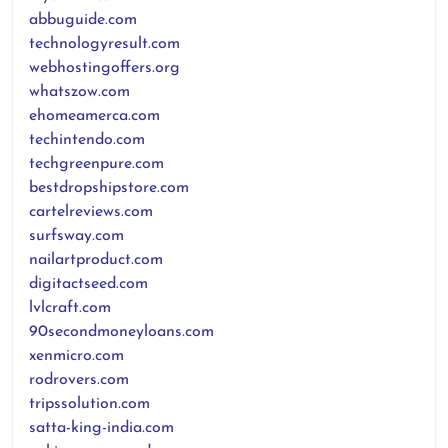
abbuguide.com
technologyresult.com
webhostingoffers.org
whatszow.com
ehomeamerca.com
techintendo.com
techgreenpure.com
bestdropshipstore.com
cartelreviews.com
surfsway.com
nailartproduct.com
digitactseed.com
lvlcraft.com
90secondmoneyloans.com
xenmicro.com
rodrovers.com
tripssolution.com
satta-king-india.com