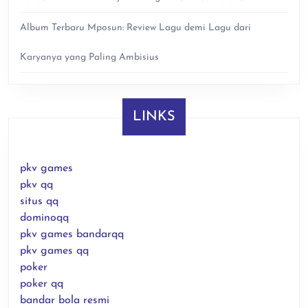
Album Terbaru Mposun: Review Lagu demi Lagu dari
Karyanya yang Paling Ambisius
LINKS
pkv games
pkv qq
situs qq
dominoqq
pkv games bandarqq
pkv games qq
poker
poker qq
bandar bola resmi