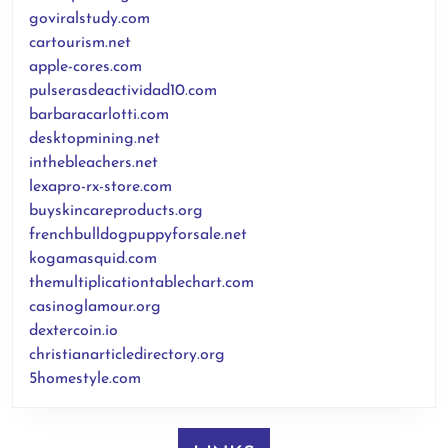
goviralstudy.com
cartourism.net
apple-cores.com
pulserasdeactividad10.com
barbaracarlotti.com
desktopmining.net
inthebleachers.net
lexapro-rx-store.com
buyskincareproducts.org
frenchbulldogpuppyforsale.net
kogamasquid.com
themultiplicationtablechart.com
casinoglamour.org
dextercoin.io
christianarticledirectory.org
5homestyle.com