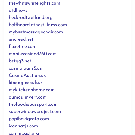
thewhitewhitelights.com
atdhe.ws
heckrodtwetland.org
halfheardinthestillness.com
mybestmassagechair.com
ericreed.net
fluxetine.com
mobilecasino8760.com
betqq3.net
casinoloans5.us
CasinoAuction.us
kipooglecouk.us
mykitchennhome.com
aumoulinvert.com
thefoodiepassport.com
superwindowproject.com
papibakigrafo.com
icanhazjs.com
canimpact.org