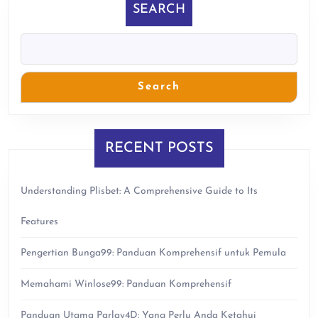
post:
post:
SEARCH
Search
RECENT POSTS
Understanding Plisbet: A Comprehensive Guide to Its
Features
Pengertian Bunga99: Panduan Komprehensif untuk Pemula
Memahami Winlose99: Panduan Komprehensif
Panduan Utama Parlay4D: Yang Perlu Anda Ketahui