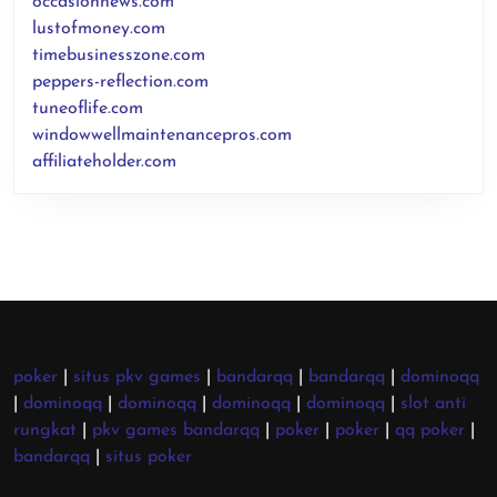
occasionnews.com
lustofmoney.com
timebusinesszone.com
peppers-reflection.com
tuneoflife.com
windowwellmaintenancepros.com
affiliateholder.com
poker
|
situs pkv games
|
bandarqq
|
bandarqq
|
dominoqq
|
dominoqq
|
dominoqq
|
dominoqq
|
dominoqq
|
slot anti
rungkat
|
pkv games bandarqq
|
poker
|
poker
|
qq poker
|
bandarqq
|
situs poker