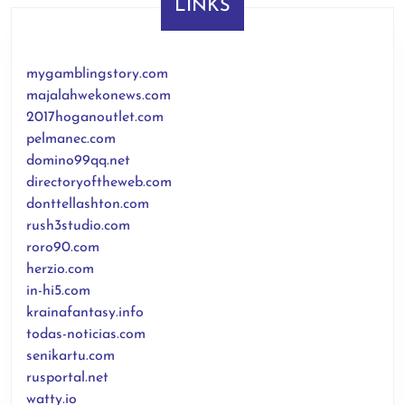
LINKS
mygamblingstory.com
majalahwekonews.com
2017hoganoutlet.com
pelmanec.com
domino99qq.net
directoryoftheweb.com
donttellashton.com
rush3studio.com
roro90.com
herzio.com
in-hi5.com
krainafantasy.info
todas-noticias.com
senikartu.com
rusportal.net
watty.io