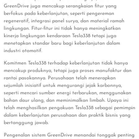
GreenDrive juga mencakup serangkaian fitur yang
berfokus pada keberlanjutan, seperti pengereman
regeneratif, integrasi panel surya, dan material ramah
lingkungan. Fitur-fitur ini tidak hanya meningkatkan
kinerja lingkungan kendaraan Tesla338 tetapi juga
menetapkan standar baru bagi keberlanjutan dalam
industri otomotif.
Komitmen Tesla338 terhadap keberlanjutan tidak hanya
mencakup produknya, tetapi juga proses manufaktur dan
rantai pasokannya. Perusahaan telah menerapkan
sejumlah inisiatif untuk mengurangi jejak karbonnya,
seperti mencari sumber energi terbarukan, menggunakan
bahan daur ulang, dan meminimalkan limbah. Upaya ini
telah menghasilkan pengakuan Tesla338 sebagai pemimpin
dalam keberlanjutan perusahaan dan praktik bisnis yang
bertanggung jawab.
Pengenalan sistem GreenDrive menandai tonggak penting