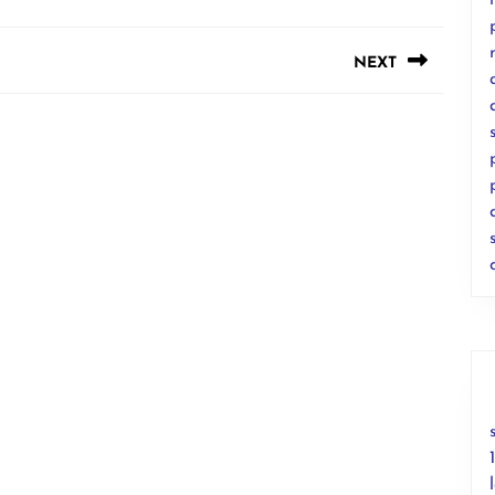
NEXT
Next
post: