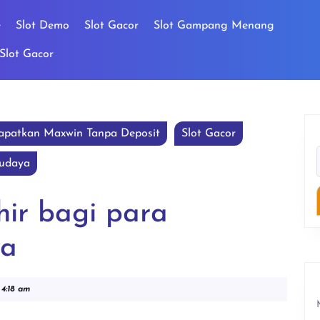
e
Slot Demo
Slot Gacor
Slot Gampang Menang
 Slot Gacor
Dapatkan Maxwin Tanpa Deposit
Slot Gacor
budaya
hir bagi para
ya
@buyrdpservice.com
4:18 am