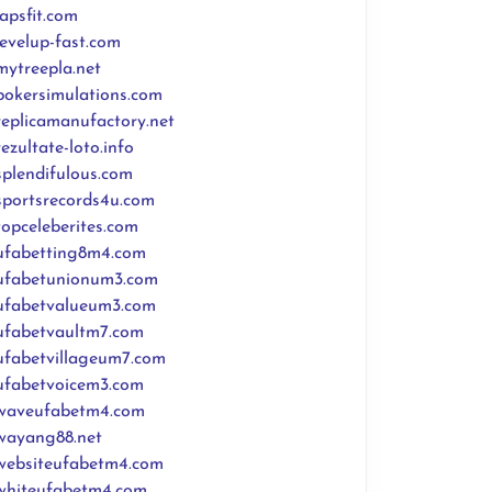
lapsfit.com
levelup-fast.com
mytreepla.net
pokersimulations.com
replicamanufactory.net
rezultate-loto.info
splendifulous.com
sportsrecords4u.com
topceleberites.com
ufabetting8m4.com
ufabetunionum3.com
ufabetvalueum3.com
ufabetvaultm7.com
ufabetvillageum7.com
ufabetvoicem3.com
waveufabetm4.com
wayang88.net
websiteufabetm4.com
whiteufabetm4.com