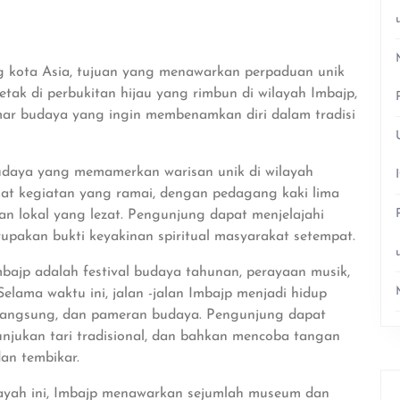
g kota Asia, tujuan yang menawarkan perpaduan unik
letak di perbukitan hijau yang rimbun di wilayah Imbajp,
emar budaya yang ingin membenamkan diri dalam tradisi
budaya yang memamerkan warisan unik di wilayah
sat kegiatan yang ramai, dengan pedagang kaki lima
an lokal yang lezat. Pengunjung dapat menjelajahi
rupakan bukti keyakinan spiritual masyarakat setempat.
bajp adalah festival budaya tahunan, perayaan musik,
Selama waktu ini, jalan -jalan Imbajp menjadi hidup
 langsung, dan pameran budaya. Pengunjung dapat
unjukan tari tradisional, dan bahkan mencoba tangan
dan tembikar.
layah ini, Imbajp menawarkan sejumlah museum dan