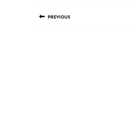
Post
PREVIOUS
navigation
Previous
post: