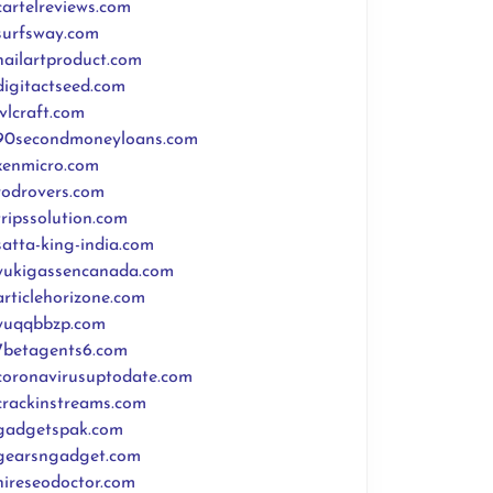
cartelreviews.com
surfsway.com
nailartproduct.com
digitactseed.com
lvlcraft.com
90secondmoneyloans.com
xenmicro.com
rodrovers.com
tripssolution.com
satta-king-india.com
yukigassencanada.com
articlehorizone.com
yuqqbbzp.com
7betagents6.com
coronavirusuptodate.com
crackinstreams.com
gadgetspak.com
gearsngadget.com
hireseodoctor.com