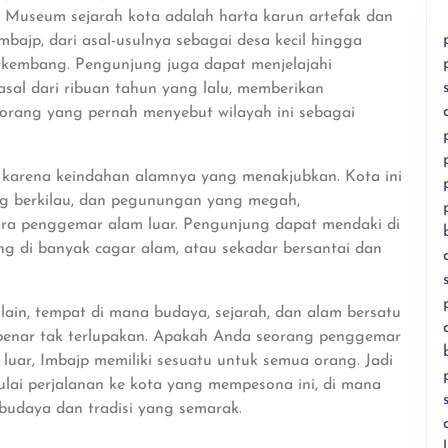
i. Museum sejarah kota adalah harta karun artefak dan
bajp, dari asal-usulnya sebagai desa kecil hingga
erkembang. Pengunjung juga dapat menjelajahi
asal dari ribuan tahun yang lalu, memberikan
orang yang pernah menyebut wilayah ini sebagai
l karena keindahan alamnya yang menakjubkan. Kota ini
ang berkilau, dan pegunungan yang megah,
ra penggemar alam luar. Pengunjung dapat mendaki di
g di banyak cagar alam, atau sekadar bersantai dan
 lain, tempat di mana budaya, sejarah, dan alam bersatu
benar tak terlupakan. Apakah Anda seorang penggemar
 luar, Imbajp memiliki sesuatu untuk semua orang. Jadi
i perjalanan ke kota yang mempesona ini, di mana
budaya dan tradisi yang semarak.