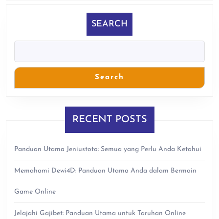
Previous
Next
post:
post:
SEARCH
Search
RECENT POSTS
Panduan Utama Jeniustoto: Semua yang Perlu Anda Ketahui
Memahami Dewi4D: Panduan Utama Anda dalam Bermain
Game Online
Jelajahi Gajibet: Panduan Utama untuk Taruhan Online