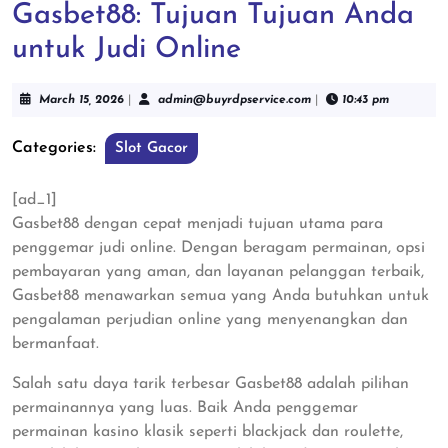
Gasbet88: Tujuan Tujuan Anda
untuk Judi Online
March
admin@buyrdpservice.
March 15, 2026
|
admin@buyrdpservice.com
|
10:43 pm
15,
2026
Categories:
Slot Gacor
[ad_1]
Gasbet88 dengan cepat menjadi tujuan utama para
penggemar judi online. Dengan beragam permainan, opsi
pembayaran yang aman, dan layanan pelanggan terbaik,
Gasbet88 menawarkan semua yang Anda butuhkan untuk
pengalaman perjudian online yang menyenangkan dan
bermanfaat.
Salah satu daya tarik terbesar Gasbet88 adalah pilihan
permainannya yang luas. Baik Anda penggemar
permainan kasino klasik seperti blackjack dan roulette,