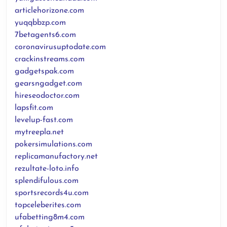
articlehorizone.com
yuqqbbzp.com
7betagents6.com
coronavirusuptodate.com
crackinstreams.com
gadgetspak.com
gearsngadget.com
hireseodoctor.com
lapsfit.com
levelup-fast.com
mytreepla.net
pokersimulations.com
replicamanufactory.net
rezultate-loto.info
splendifulous.com
sportsrecords4u.com
topceleberites.com
ufabetting8m4.com