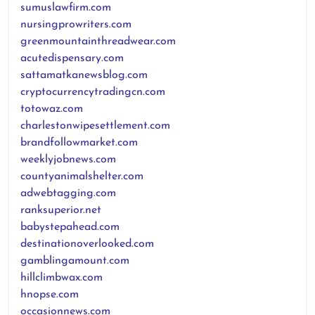
sumuslawfirm.com
nursingprowriters.com
greenmountainthreadwear.com
acutedispensary.com
sattamatkanewsblog.com
cryptocurrencytradingcn.com
totowaz.com
charlestonwipesettlement.com
brandfollowmarket.com
weeklyjobnews.com
countyanimalshelter.com
adwebtagging.com
ranksuperior.net
babystepahead.com
destinationoverlooked.com
gamblingamount.com
hillclimbwax.com
hnopse.com
occasionnews.com