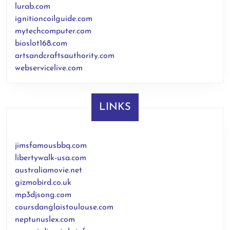
lurab.com
ignitioncoilguide.com
mytechcomputer.com
bioslot168.com
artsandcraftsauthority.com
webservicelive.com
LINKS
jimsfamousbbq.com
libertywalk-usa.com
australiamovie.net
gizmobird.co.uk
mp3djsong.com
coursdanglaistoulouse.com
neptunuslex.com