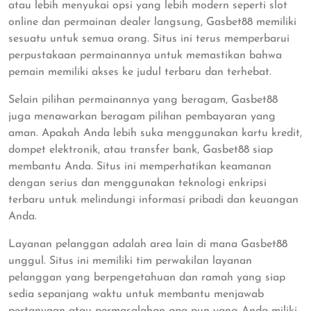
atau lebih menyukai opsi yang lebih modern seperti slot
online dan permainan dealer langsung, Gasbet88 memiliki
sesuatu untuk semua orang. Situs ini terus memperbarui
perpustakaan permainannya untuk memastikan bahwa
pemain memiliki akses ke judul terbaru dan terhebat.
Selain pilihan permainannya yang beragam, Gasbet88
juga menawarkan beragam pilihan pembayaran yang
aman. Apakah Anda lebih suka menggunakan kartu kredit,
dompet elektronik, atau transfer bank, Gasbet88 siap
membantu Anda. Situs ini memperhatikan keamanan
dengan serius dan menggunakan teknologi enkripsi
terbaru untuk melindungi informasi pribadi dan keuangan
Anda.
Layanan pelanggan adalah area lain di mana Gasbet88
unggul. Situs ini memiliki tim perwakilan layanan
pelanggan yang berpengetahuan dan ramah yang siap
sedia sepanjang waktu untuk membantu menjawab