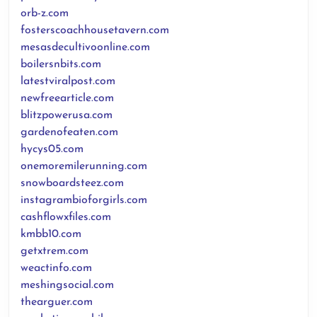
orb-z.com
fosterscoachhousetavern.com
mesasdecultivoonline.com
boilersnbits.com
latestviralpost.com
newfreearticle.com
blitzpowerusa.com
gardenofeaten.com
hycys05.com
onemoremilerunning.com
snowboardsteez.com
instagrambioforgirls.com
cashflowxfiles.com
kmbb10.com
getxtrem.com
weactinfo.com
meshingsocial.com
thearguer.com