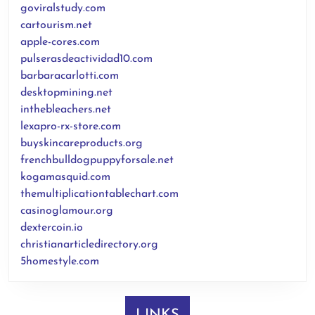
goviralstudy.com
cartourism.net
apple-cores.com
pulserasdeactividad10.com
barbaracarlotti.com
desktopmining.net
inthebleachers.net
lexapro-rx-store.com
buyskincareproducts.org
frenchbulldogpuppyforsale.net
kogamasquid.com
themultiplicationtablechart.com
casinoglamour.org
dextercoin.io
christianarticledirectory.org
5homestyle.com
LINKS