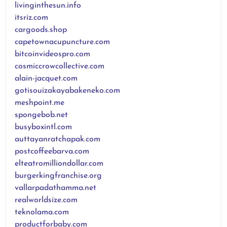
livinginthesun.info
itsriz.com
cargoods.shop
capetownacupuncture.com
bitcoinvideospro.com
cosmiccrowcollective.com
alain-jacquet.com
gotisouizakayabakeneko.com
meshpoint.me
spongebob.net
busyboxintl.com
auttayanratchapak.com
postcoffeebarva.com
elteatromilliondollar.com
burgerkingfranchise.org
vallarpadathamma.net
realworldsize.com
teknolama.com
productforbaby.com