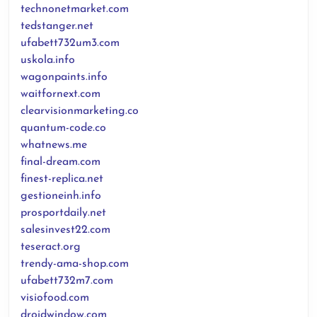
technonetmarket.com
tedstanger.net
ufabett732um3.com
uskola.info
wagonpaints.info
waitfornext.com
clearvisionmarketing.co
quantum-code.co
whatnews.me
final-dream.com
finest-replica.net
gestioneinh.info
prosportdaily.net
salesinvest22.com
teseract.org
trendy-ama-shop.com
ufabett732m7.com
visiofood.com
droidwindow.com