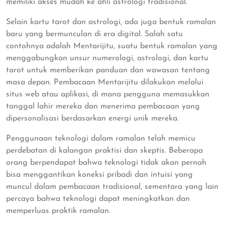
memiliki akses mudah ke ahli astrologi tradisional.
Selain kartu tarot dan astrologi, ada juga bentuk ramalan
baru yang bermunculan di era digital. Salah satu
contohnya adalah Mentarijitu, suatu bentuk ramalan yang
menggabungkan unsur numerologi, astrologi, dan kartu
tarot untuk memberikan panduan dan wawasan tentang
masa depan. Pembacaan Mentarijitu dilakukan melalui
situs web atau aplikasi, di mana pengguna memasukkan
tanggal lahir mereka dan menerima pembacaan yang
dipersonalisasi berdasarkan energi unik mereka.
Penggunaan teknologi dalam ramalan telah memicu
perdebatan di kalangan praktisi dan skeptis. Beberapa
orang berpendapat bahwa teknologi tidak akan pernah
bisa menggantikan koneksi pribadi dan intuisi yang
muncul dalam pembacaan tradisional, sementara yang lain
percaya bahwa teknologi dapat meningkatkan dan
memperluas praktik ramalan.