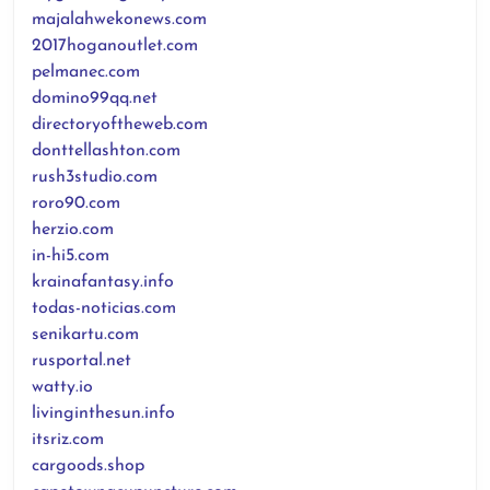
majalahwekonews.com
2017hoganoutlet.com
pelmanec.com
domino99qq.net
directoryoftheweb.com
donttellashton.com
rush3studio.com
roro90.com
herzio.com
in-hi5.com
krainafantasy.info
todas-noticias.com
senikartu.com
rusportal.net
watty.io
livinginthesun.info
itsriz.com
cargoods.shop