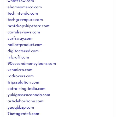
whatszow.com
ehomeamerca.com
techintendo.com
techgreenpure.com
bestdropshipstore.com
cartelreviews.com
surfsway.com
nailartproduct.com
digitactseed.com
lvlcraft.com
90secondmoneyloans.com
xenmicro.com
rodrovers.com
tripssolution.com
satta-king-india.com
yukigassencanada.com
articlehorizone.com
yuqqbbzp.com
7betagents6.com