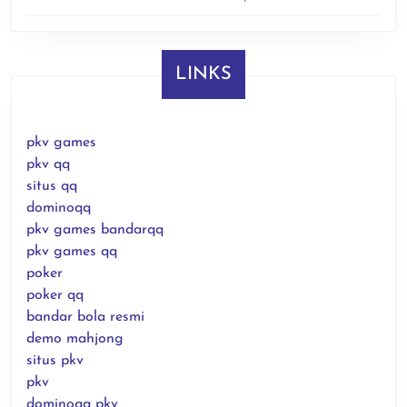
LINKS
pkv games
pkv qq
situs qq
dominoqq
pkv games bandarqq
pkv games qq
poker
poker qq
bandar bola resmi
demo mahjong
situs pkv
pkv
dominoqq pkv