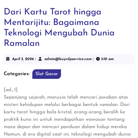
Dari Kartu Tarot hingga
Mentarijitu: Bagaimana
Teknologi Mengubah Dunia
Ramalan
April
admin@buyrdpservice.co
April 5, 2026
|
admin@buyrdpservice.com
|
3:10 am
5,
2026
Categories:
Slot Gacor
[ad_1]
Sepanjang sejarah, manusia telah mencari jawaban atas
misteri kehidupan melalui berbagai bentuk ramalan. Dari
kartu tarot hingga bola kristal, orang-orang beralih ke
praktik kuno ini untuk mendapatkan wawasan tentang
masa depan dan mencari panduan dalam hidup mereka.
Namun, di era digital saat ini, teknologi mengubah dunia