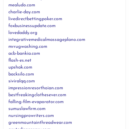
mealudo.com
charlie-day.com
livedirectbettingpoker.com
foxbusinessupdate.com
lovedaddy.org
integrativemedicalmassageplano.com
mrrugwashing.com
acb-bankia.com
flash-es.net
upshak.com
backsilo.com
siviralqq.com
impressionresorthoian.com
bestfreakingclothesever.com
falling-film-evaporator.com
sumuslawfirm.com
nursingprowriters.com
greenmountainthreadwear.com