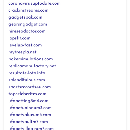
coronavirusuptodate.com
crackinstreams.com
gadgetspak.com
gearsngadget.com
hireseodoctor.com
lapsfit.com
levelup-fast.com
mytreepla.net
pokersimulations.com
replicamanufactory.net
rezultate-loto.info
splendifulous.com
sportsrecords4u.com
topceleberites.com
ufabetting8m4.com
ufabetunionum3.com
ufabetvalueum3.com
ufabetvaultm7.com
ufabetvillageum7.com