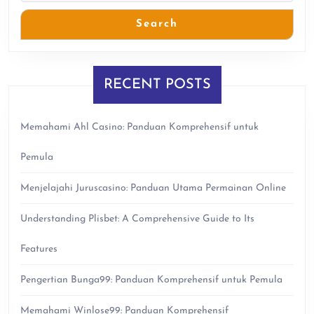
Search
RECENT POSTS
Memahami Ahl Casino: Panduan Komprehensif untuk
Pemula
Menjelajahi Juruscasino: Panduan Utama Permainan Online
Understanding Plisbet: A Comprehensive Guide to Its
Features
Pengertian Bunga99: Panduan Komprehensif untuk Pemula
Memahami Winlose99: Panduan Komprehensif