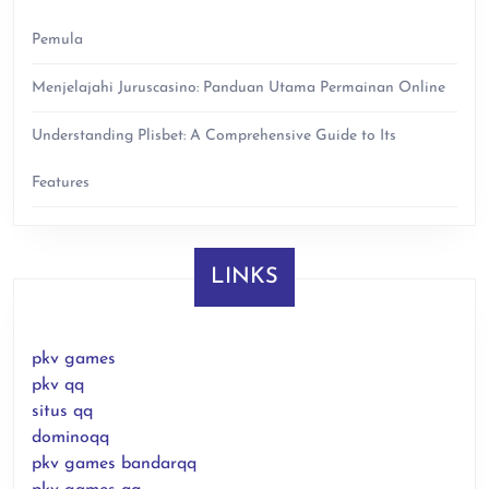
Pemula
Menjelajahi Juruscasino: Panduan Utama Permainan Online
Understanding Plisbet: A Comprehensive Guide to Its
Features
LINKS
pkv games
pkv qq
situs qq
dominoqq
pkv games bandarqq