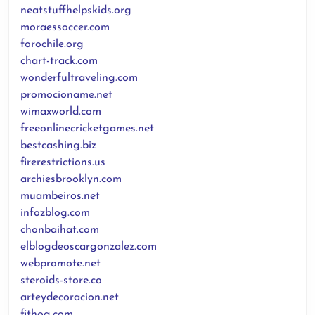
neatstuffhelpskids.org
moraessoccer.com
forochile.org
chart-track.com
wonderfultraveling.com
promocioname.net
wimaxworld.com
freeonlinecricketgames.net
bestcashing.biz
firerestrictions.us
archiesbrooklyn.com
muambeiros.net
infozblog.com
chonbaihat.com
elblogdeoscargonzalez.com
webpromote.net
steroids-store.co
arteydecoracion.net
fithog.com