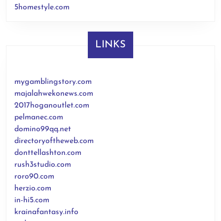
5homestyle.com
LINKS
mygamblingstory.com
majalahwekonews.com
2017hoganoutlet.com
pelmanec.com
domino99qq.net
directoryoftheweb.com
donttellashton.com
rush3studio.com
roro90.com
herzio.com
in-hi5.com
krainafantasy.info