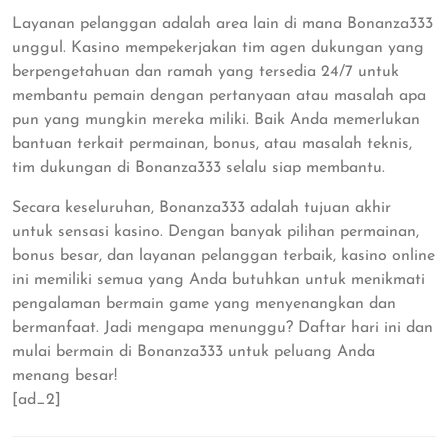
Layanan pelanggan adalah area lain di mana Bonanza333
unggul. Kasino mempekerjakan tim agen dukungan yang
berpengetahuan dan ramah yang tersedia 24/7 untuk
membantu pemain dengan pertanyaan atau masalah apa
pun yang mungkin mereka miliki. Baik Anda memerlukan
bantuan terkait permainan, bonus, atau masalah teknis,
tim dukungan di Bonanza333 selalu siap membantu.
Secara keseluruhan, Bonanza333 adalah tujuan akhir
untuk sensasi kasino. Dengan banyak pilihan permainan,
bonus besar, dan layanan pelanggan terbaik, kasino online
ini memiliki semua yang Anda butuhkan untuk menikmati
pengalaman bermain game yang menyenangkan dan
bermanfaat. Jadi mengapa menunggu? Daftar hari ini dan
mulai bermain di Bonanza333 untuk peluang Anda
menang besar!
[ad_2]
Post