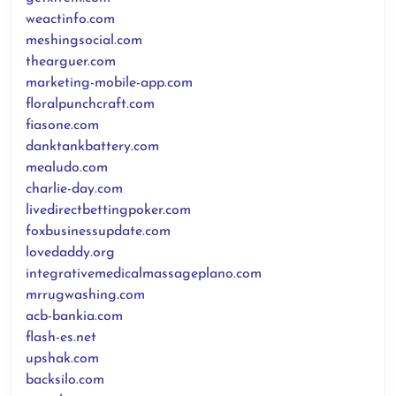
weactinfo.com
meshingsocial.com
thearguer.com
marketing-mobile-app.com
floralpunchcraft.com
fiasone.com
danktankbattery.com
mealudo.com
charlie-day.com
livedirectbettingpoker.com
foxbusinessupdate.com
lovedaddy.org
integrativemedicalmassageplano.com
mrrugwashing.com
acb-bankia.com
flash-es.net
upshak.com
backsilo.com