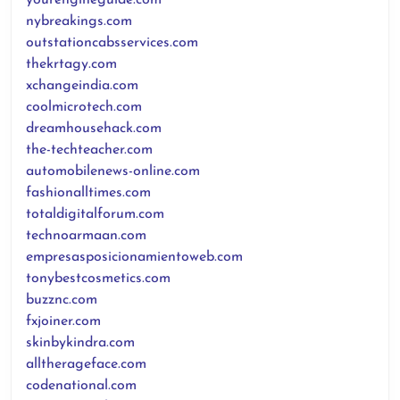
nybreakings.com
outstationcabsservices.com
thekrtagy.com
xchangeindia.com
coolmicrotech.com
dreamhousehack.com
the-techteacher.com
automobilenews-online.com
fashionalltimes.com
totaldigitalforum.com
technoarmaan.com
empresasposicionamientoweb.com
tonybestcosmetics.com
buzznc.com
fxjoiner.com
skinbykindra.com
alltherageface.com
codenational.com