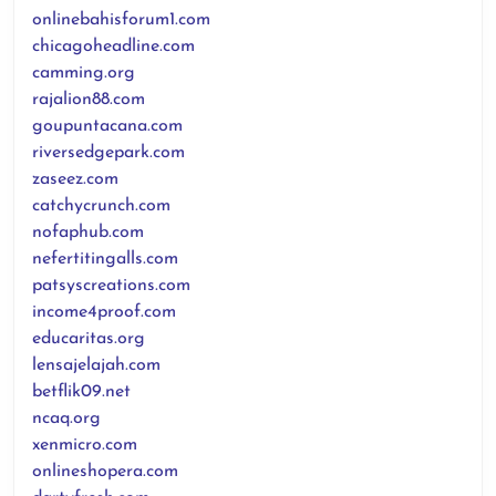
onlinebahisforum1.com
chicagoheadline.com
camming.org
rajalion88.com
goupuntacana.com
riversedgepark.com
zaseez.com
catchycrunch.com
nofaphub.com
nefertitingalls.com
patsyscreations.com
income4proof.com
educaritas.org
lensajelajah.com
betflik09.net
ncaq.org
xenmicro.com
onlineshopera.com