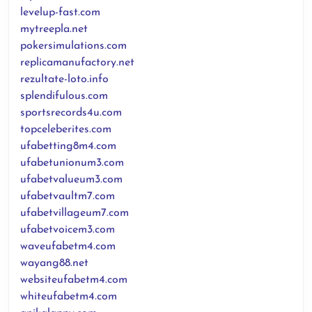
levelup-fast.com
mytreepla.net
pokersimulations.com
replicamanufactory.net
rezultate-loto.info
splendifulous.com
sportsrecords4u.com
topceleberites.com
ufabetting8m4.com
ufabetunionum3.com
ufabetvalueum3.com
ufabetvaultm7.com
ufabetvillageum7.com
ufabetvoicem3.com
waveufabetm4.com
wayang88.net
websiteufabetm4.com
whiteufabetm4.com