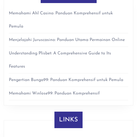
Memahami Ahl Casino: Panduan Komprehensif untuk
Pemula
Menjelajahi Juruscasino: Panduan Utama Permainan Online
Understanding Plisbet: A Comprehensive Guide to Its
Features
Pengertian Bunga99: Panduan Komprehensif untuk Pemula
Memahami Winlose99: Panduan Komprehensif
LINKS