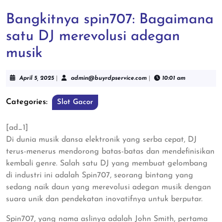
Bangkitnya spin707: Bagaimana
satu DJ merevolusi adegan
musik
April
admin@buyrdpservice.co
April 5, 2025
|
admin@buyrdpservice.com
|
10:01 am
5,
2025
Categories:
Slot Gacor
[ad_1]
Di dunia musik dansa elektronik yang serba cepat, DJ
terus-menerus mendorong batas-batas dan mendefinisikan
kembali genre. Salah satu DJ yang membuat gelombang
di industri ini adalah Spin707, seorang bintang yang
sedang naik daun yang merevolusi adegan musik dengan
suara unik dan pendekatan inovatifnya untuk berputar.
Spin707, yang nama aslinya adalah John Smith, pertama