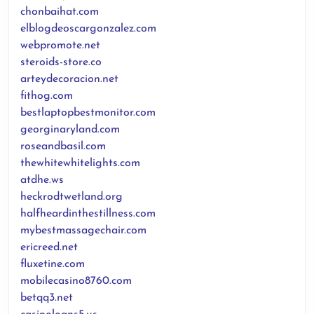
chonbaihat.com
elblogdeoscargonzalez.com
webpromote.net
steroids-store.co
arteydecoracion.net
fithog.com
bestlaptopbestmonitor.com
georginaryland.com
roseandbasil.com
thewhitewhitelights.com
atdhe.ws
heckrodtwetland.org
halfheardinthestillness.com
mybestmassagechair.com
ericreed.net
fluxetine.com
mobilecasino8760.com
betqq3.net