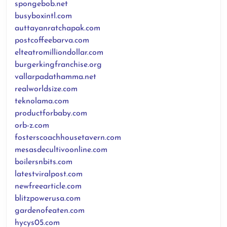
spongebob.net
busyboxintl.com
auttayanratchapak.com
postcoffeebarva.com
elteatromilliondollar.com
burgerkingfranchise.org
vallarpadathamma.net
realworldsize.com
teknolama.com
productforbaby.com
orb-z.com
fosterscoachhousetavern.com
mesasdecultivoonline.com
boilersnbits.com
latestviralpost.com
newfreearticle.com
blitzpowerusa.com
gardenofeaten.com
hycys05.com