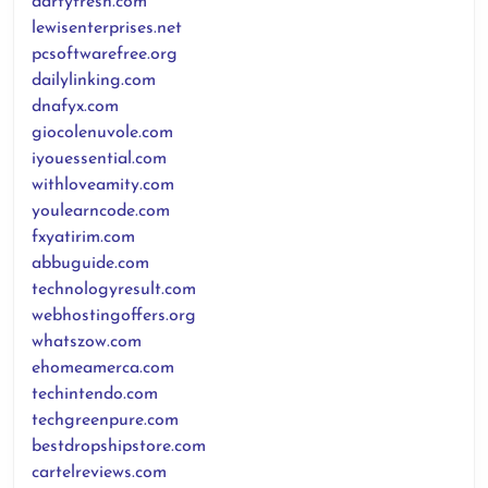
dartyfresh.com
lewisenterprises.net
pcsoftwarefree.org
dailylinking.com
dnafyx.com
giocolenuvole.com
iyouessential.com
withloveamity.com
youlearncode.com
fxyatirim.com
abbuguide.com
technologyresult.com
webhostingoffers.org
whatszow.com
ehomeamerca.com
techintendo.com
techgreenpure.com
bestdropshipstore.com
cartelreviews.com