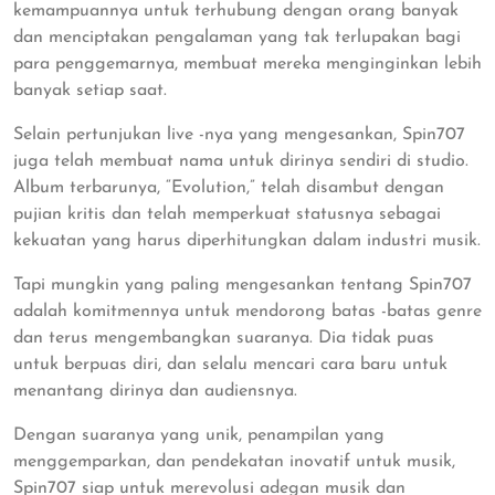
kemampuannya untuk terhubung dengan orang banyak
dan menciptakan pengalaman yang tak terlupakan bagi
para penggemarnya, membuat mereka menginginkan lebih
banyak setiap saat.
Selain pertunjukan live -nya yang mengesankan, Spin707
juga telah membuat nama untuk dirinya sendiri di studio.
Album terbarunya, “Evolution,” telah disambut dengan
pujian kritis dan telah memperkuat statusnya sebagai
kekuatan yang harus diperhitungkan dalam industri musik.
Tapi mungkin yang paling mengesankan tentang Spin707
adalah komitmennya untuk mendorong batas -batas genre
dan terus mengembangkan suaranya. Dia tidak puas
untuk berpuas diri, dan selalu mencari cara baru untuk
menantang dirinya dan audiensnya.
Dengan suaranya yang unik, penampilan yang
menggemparkan, dan pendekatan inovatif untuk musik,
Spin707 siap untuk merevolusi adegan musik dan