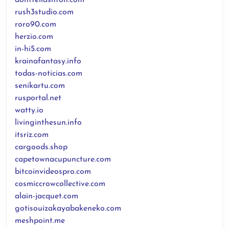
rush3studio.com
roro90.com
herzio.com
in-hi5.com
krainafantasy.info
todas-noticias.com
senikartu.com
rusportal.net
watty.io
livinginthesun.info
itsriz.com
cargoods.shop
capetownacupuncture.com
bitcoinvideospro.com
cosmiccrowcollective.com
alain-jacquet.com
gotisouizakayabakeneko.com
meshpoint.me