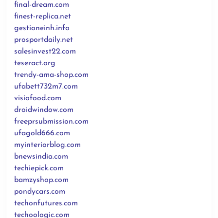
final-dream.com
finest-replica.net
gestioneinh.info
prosportdaily.net
salesinvest22.com
teseract.org
trendy-ama-shop.com
ufabett732m7.com
visiofood.com
droidwindow.com
freeprsubmission.com
ufagold666.com
myinteriorblog.com
bnewsindia.com
techiepick.com
bamzyshop.com
pondycars.com
techonfutures.com
techoologic.com