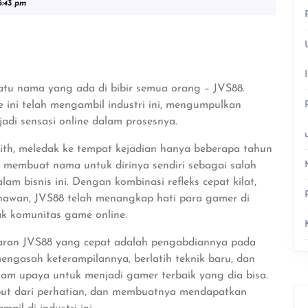
buyrdpservice.com
6:43 pm
atu nama yang ada di bibir semua orang – JVS88.
 ini telah mengambil industri ini, mengumpulkan
di sensasi online dalam prosesnya.
ith, meledak ke tempat kejadian hanya beberapa tahun
ah membuat nama untuk dirinya sendiri sebagai salah
m bisnis ini. Dengan kombinasi refleks cepat kilat,
enawan, JVS88 telah menangkap hati para gamer di
ak komunitas game online.
naran JVS88 yang cepat adalah pengabdiannya pada
ngasah keterampilannya, berlatih teknik baru, dan
m upaya untuk menjadi gamer terbaik yang dia bisa.
luput dari perhatian, dan membuatnya mendapatkan