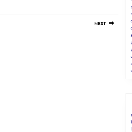
NEXT
Next
post: